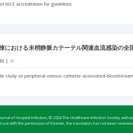
of NICE accreditation for guidelines
棟における末梢静脈カテーテル関連血流感染の全
☆
30
de study on peripheral-venous-catheter-associated-bloodstream i
rnal of Hospital Infection, © 2024 The Healthcare Infection Society, with p
d out with the permission of Elsevier, the translation has not been reviewed 