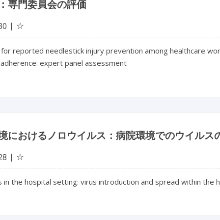
：専門委員会の評価
☆
30
l for reported needlestick injury prevention among healthcare w
e adherence: expert panel assessment
境におけるノロウイルス：病院環境でのウイルス
☆
28
 in the hospital setting: virus introduction and spread within the