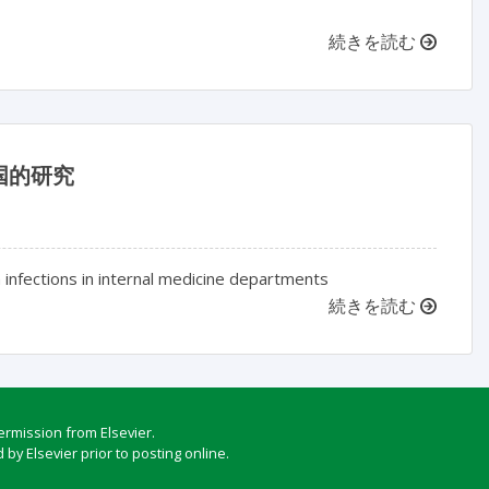
続きを読む
国的研究
nfections in internal medicine departments
続きを読む
ermission from Elsevier.
by Elsevier prior to posting online.