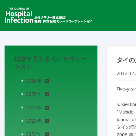
掲載年月を参考にサマリー
タイの
を読む
2012.02.
2026年
Five-year
2025年
S. Kierti
2024年
*
Mahidol 
Journal o
2023年
タイの病
2022年
2008 