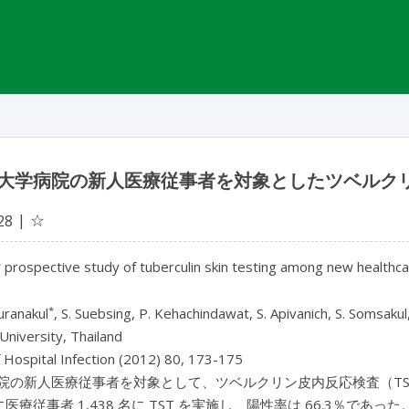
大学病院の新人医療従事者を対象としたツベルクリ
☆
28
 prospective study of tuberculin skin testing among new healthcar
*
buranakul
, S. Suebsing, P. Kehachindawat, S. Apivanich, S. Somsak
University, Thailand
f Hospital Infection (2012) 80, 173-175
院の新人医療従事者を対象として、ツベルクリン皮内反応検査（TST
年に医療従事者 1,438 名に TST を実施し、陽性率は 66.3％であ