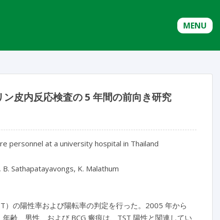
MENU
ン皮内反応検査の 5 年間の前向き研究
e personnel at a university hospital in Thailand
ul, B. Sathapatayavongs, K. Malathum
）の陽性率および陽転率の判定を行った。2005 年から
った。年齢、男性、および BCG 瘢痕は、TST 陽性と関連してい