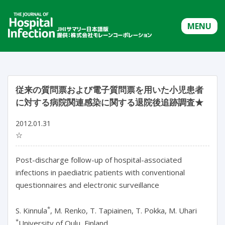
MENU
従来の質問票および電子質問票を用いた小児患者
に対する病院関連感染に関する退院後追跡調査★
2012.01.31
☆
Post-discharge follow-up of hospital-associated
infections in paediatric patients with conventional
questionnaires and electronic surveillance
*
S. Kinnula
, M. Renko, T. Tapiainen, T. Pokka, M. Uhari
*
University of Oulu, Finland