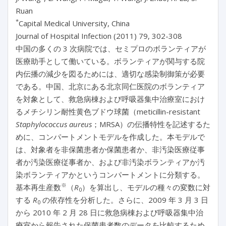
Ruan
*
Capital Medical University, China
Journal of Hospital Infection (2011) 79, 302-308
中国の多くの 3 次病院では、セミプロのボランティアが
医療助手として働いている。ボランティアが関与する院
内伝播の減少を図るためには、適切な感染制御策が必要
である。中国、北京にある北京同仁医院のボランティア
を対象として、救急病棟および呼吸器集中治療室におけ
るメチシリン耐性黄色ブドウ球菌（meticillin-resistant
Staphylococcus aureus
；MRSA）の伝播特性を記述するた
めに、コンパートメントモデルを作成した。本モデルで
は、対象者を非保菌患者か保菌患者か、非汚染医療従事
者か汚染医療従事者か、および非汚染ボランティアか汚
染ボランティアかというコンパートメントに分類する。
※
基本再生産数
（
R
）を算出し、モデルの種々の変数に対
0
する
R
の依存性を分析した。さらに、2009 年 3 月 3 日
0
から 2010 年 2 月 28 日に救急病棟および呼吸器集中治
療室から報告された保菌患者数のデータを比較するため