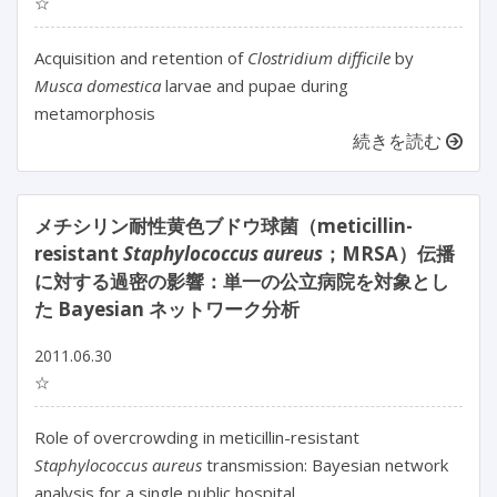
☆
Acquisition and retention of
Clostridium difficile
by
Musca domestica
larvae and pupae during
metamorphosis
続きを読む
メチシリン耐性黄色ブドウ球菌（meticillin-
resistant
Staphylococcus aureus
；MRSA）伝播
に対する過密の影響：単一の公立病院を対象とし
た Bayesian ネットワーク分析
2011.06.30
☆
Role of overcrowding in meticillin-resistant
Staphylococcus aureus
transmission: Bayesian network
analysis for a single public hospital