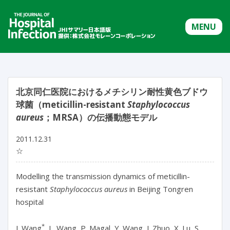
MENU
北京同仁医院におけるメチシリン耐性黄色ブドウ
球菌（meticillin-resistant
Staphylococcus
aureus
；MRSA）の伝播動態モデル
2011.12.31
☆
Modelling the transmission dynamics of meticillin-
resistant
Staphylococcus aureus
in Beijing Tongren
hospital
*
J. Wang
, L. Wang, P. Magal, Y. Wang, J. Zhuo, X. Lu, S.