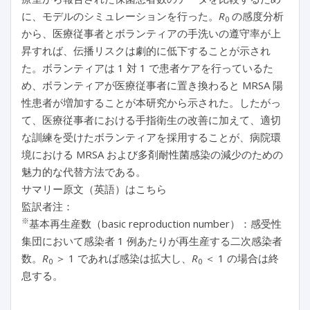
に、モデルのシミュレーションを行った。
R
の感度分析
0
から、医療従事者とボランティアの手洗いの遵守率が上
昇すれば、伝播リスクは劇的に低下することが示され
た。ボランティアは 1 対 1 で患者ケアを行っているた
め、ボランティアが医療従事者に置き換わると MRSA 陽
性患者が増加することが本研究から示された。したがっ
て、医療従事者における手指衛生の改善に加えて、適切
な訓練を受けたボランティアを採用することが、病院環
境における MRSA および多剤耐性菌感染の減少のための
魅力的な代替方法である。
サマリー原文（英語）はこちら
監訳者注：
※
基本再生産数（basic reproduction number）：感受性
集団において感染者 1 例あたりが再生産する二次感染者
数。
R
＞ 1 であれば感染は拡大し、
R
＜ 1 の場合は終
0
0
息する。