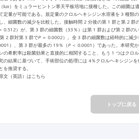
（lux）をミュラーヒントン寒天平板培地に接種した。この細菌は
定量が可能である。規定量のクロルヘキシジン水溶液を 3 種類の濃度（第 
し、細菌数の減少を比較した。接触時間 2 分後の第 1 群と第 2 
＝ 0.512）が、第 3 群の細菌数（33％）は第 1 群および第 2 
、第 2 群対第 3 群で
P
＝ 0.0002）。全 3 群の細菌数は経時的に減
.0001）、第 3 群が最多の 19％（
P
＜ 0.0001）であった。本研究
ンの希釈率は殺菌効果と直接的に相関すること、もう 1 つはクロ
究の結果に基づいて、手術部位の処理には 4％クロルヘキシジンを
とを推奨する。
原文（英語）はこちら
トップに戻る