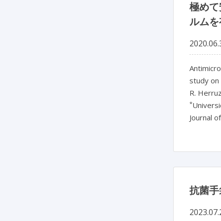
極めて
ルムを
2020.06.
Antimicro
study on 
R. Herru
*
Univers
Journal o
抗菌手
2023.07.