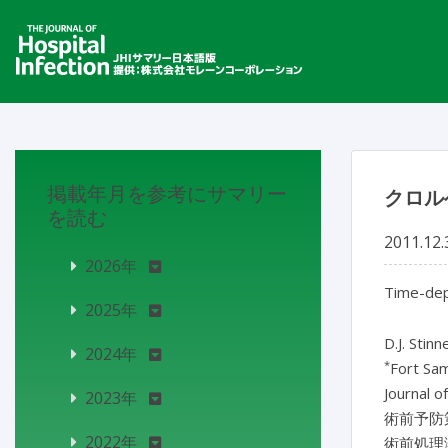
掲載年月を参考にサマリー
クロル
を読む
2011.12.
2026年
Time-depe
2025年
D.J. Stinn
2024年
*
Fort Sa
Journal o
2023年
術前予防
2022年
術前処理