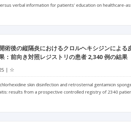
ersus verbal information for patients’ education on healthcare-as
開術後の縦隔炎におけるクロルヘキシジンによる
果：前向き対照レジストリの患者 2,340 例の結果
☆
25
 chlorhexidine skin disinfection and retrosternal gentamicin spo
itis: results from a prospective controlled registry of 2340 patie