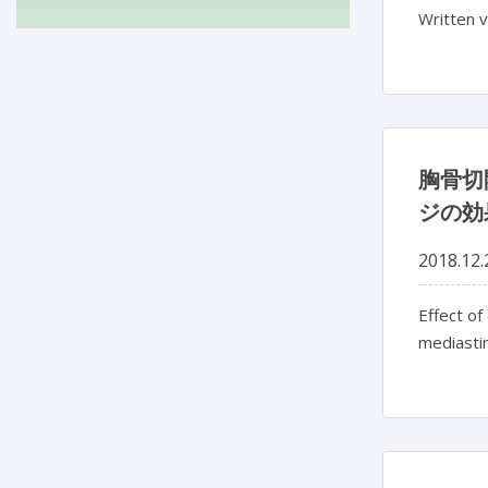
Written v
胸骨切
ジの効
2018.12.
Effect of
mediastin