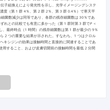
遺伝子組換えにより発光性を示し、光学イメージングシステ
1 群 4％、第 2 群 2％、第 3 群 0.4％）で寒天平
群の細菌数減少は同等であり、各群の残存細菌数は 30％であ
群のいずれとの比較でも有意に多かった（第 1 群対第 3 群で
P
＜
少し、最終時点（1 時間）の残存細菌数は第 1 群が最少の 9％
から 2 つの重要な結果が示された。すなわち、1 つはクロル
ルヘキシジンの効果は接触時間と直接的に関連することであ
使用すること、および皮膚切開前の接触時間を最低 2 分間