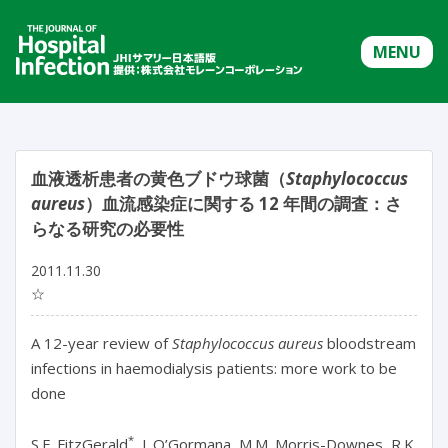
MENU
血液透析患者の黄色ブドウ球菌（
Staphylococcus
aureus
）血流感染症に関する 12 年間の調査：さ
らなる研究の必要性
2011.11.30
☆
A 12-year review of
Staphylococcus aureus
bloodstream
infections in haemodialysis patients: more work to be
done
*
S.F. FitzGerald
, J. O’Gormana, M.M. Morris-Downes, R.K.