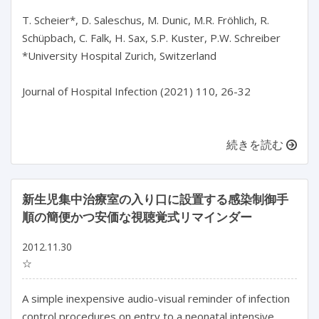
T. Scheier*, D. Saleschus, M. Dunic, M.R. Fröhlich, R.
Schüpbach, C. Falk, H. Sax, S.P. Kuster, P.W. Schreiber
*University Hospital Zurich, Switzerland
Journal of Hospital Infection (2021) 110, 26-32
続きを読む
新生児集中治療室の入り口に設置する感染制御手
順の簡便かつ安価な視聴覚式リマインダー
2012.11.30
☆
A simple inexpensive audio-visual reminder of infection
control procedures on entry to a neonatal intensive