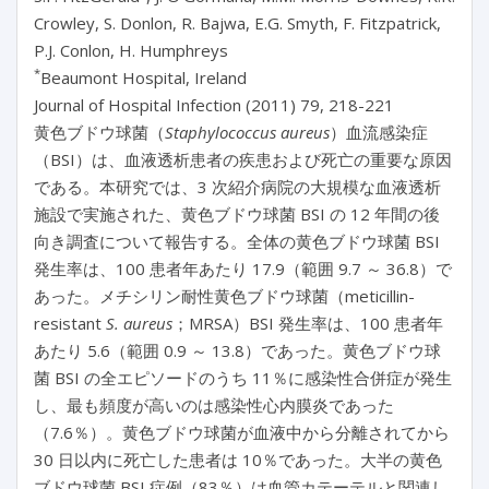
Crowley, S. Donlon, R. Bajwa, E.G. Smyth, F. Fitzpatrick,
P.J. Conlon, H. Humphreys
*
Beaumont Hospital, Ireland
Journal of Hospital Infection (2011) 79, 218-221
黄色ブドウ球菌（
Staphylococcus aureus
）血流感染症
（BSI）は、血液透析患者の疾患および死亡の重要な原因
である。本研究では、3 次紹介病院の大規模な血液透析
施設で実施された、黄色ブドウ球菌 BSI の 12 年間の後
向き調査について報告する。全体の黄色ブドウ球菌 BSI
発生率は、100 患者年あたり 17.9（範囲 9.7 ～ 36.8）で
あった。メチシリン耐性黄色ブドウ球菌（meticillin-
resistant
S. aureus
；MRSA）BSI 発生率は、100 患者年
あたり 5.6（範囲 0.9 ～ 13.8）であった。黄色ブドウ球
菌 BSI の全エピソードのうち 11％に感染性合併症が発生
し、最も頻度が高いのは感染性心内膜炎であった
（7.6％）。黄色ブドウ球菌が血液中から分離されてから
30 日以内に死亡した患者は 10％であった。大半の黄色
ブドウ球菌 BSI 症例（83％）は血管カテーテルと関連し