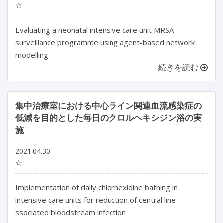
☆
Evaluating a neonatal intensive care unit MRSA
surveillance programme using agent-based network
modelling
続きを読む
集中治療室における中心ライン関連血流感染症の
低減を目的とした毎日のクロルヘキシジン浴の実
施
2021.04.30
☆
Implementation of daily chlorhexidine bathing in
intensive care units for reduction of central line-
ssociated bloodstream infection