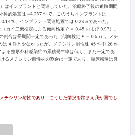
95％）はインプラントと関連していた。治療終了後の追跡期間
形外科的処置は 44,237 件で、このうちインプラントは
 0.14％、インプラント関連処置では 0.28％であった。
た（カイ二乗検定による傾向検定
P
＝ 0.45 および 0.97）。
性菌の割合は長期間一定であった（傾向検定
P
＝ 0.65）。メチ
4 件と少なかったが、メチシリン耐性株 45 件中 28 件
NSによる整形外科感染症の累積発生率は低く、また一定であ
におけるメチシリン耐性株の割合は一定であり、臨床転帰は良
にメチシリン耐性であり、こうした情況を踏まえ我が国でも