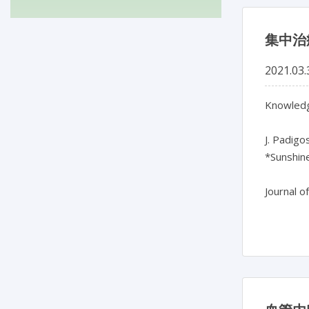
集中治
2021.03.
Knowledge
J. Padigos
*Sunshine
Journal o