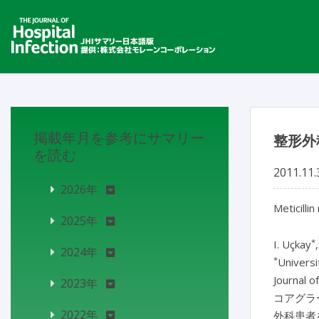
掲載年月を参考にサマリー
整形外
を読む
2011.11.
2026年
Meticilli
2025年
*
I. Uçkay
2024年
*
Universi
Journal o
2023年
コアグラ
2022年
外科患者を