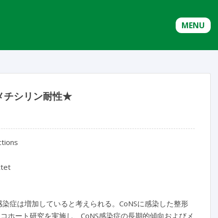
MENU
メチシリン耐性★
ctions
ttet
感染症は増加していると考えられる。CoNSに感染した整形
間の後向きコホート研究を実施し、CoNS感染症の長期的傾向およびメ