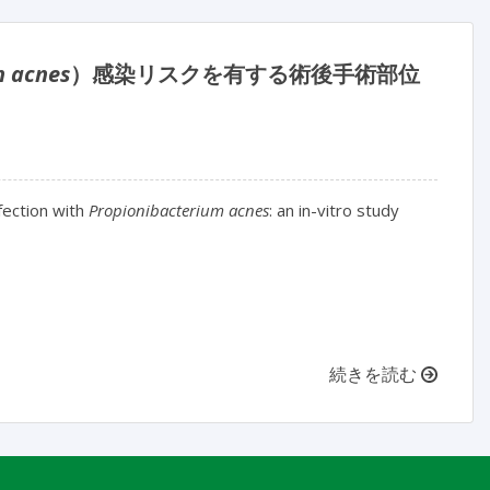
m acnes
）感染リスクを有する術後手術部位
nfection with
Propionibacterium acnes
: an in-vitro study
続きを読む