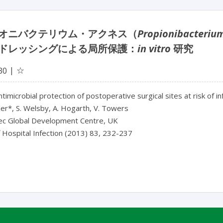
オニバクテリウム・アクネス（
Propionibacteriu
ドレッシングによる局所保護：
in vitro
研究
☆
30
ntimicrobial protection of postoperative surgical sites at risk of i
er*, S. Welsby, A. Hogarth, V. Towers
c Global Development Centre, UK
f Hospital Infection (2013) 83, 232-237