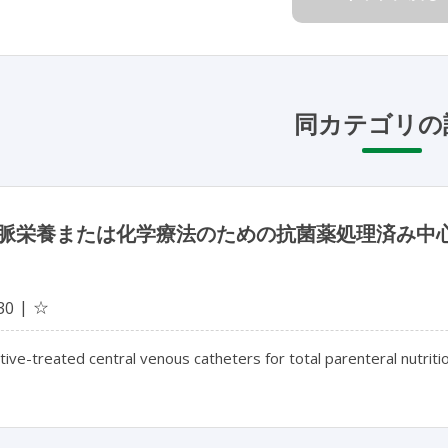
同カテゴリの
脈栄養または化学療法のための抗菌薬処理済み中
☆
30
ctive-treated central venous catheters for total parenteral nutri