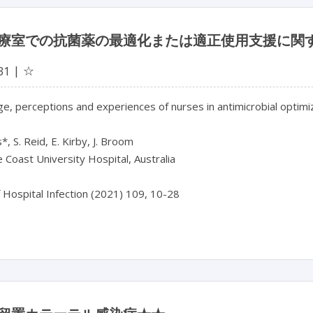
療室での抗菌薬の最適化または適正使用支援に関
☆
31
, perceptions and experiences of nurses in antimicrobial optimiza
*, S. Reid, E. Kirby, J. Broom
 Coast University Hospital, Australia
f Hospital Infection (2021) 109, 10-28