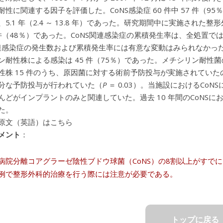
耐性に関連する因子を評価した。CoNS感染症 60 件中 57 件（
5.1 年（2.4 ～ 13.8 年）であった。研究期間中に実施された整
9 件（48％）であった。CoNS関連感染症の累積発生率は、全処置では
関連感染症の発生数および累積発生率には有意な変動はみられなかっ
ン耐性株による感染は 45 件（75％）であった。メチシリン耐
性株 15 件のうち、原因菌に対する術前予防投与が実施されていたのは 
分な予防投与が行われていた（
P
＝ 0.03）。当施設におけるCo
んどがインプラントのみと関連していた。過去 10 年間のCoNS
た。
原文（英語）はこちら
メント
：
病院分離コアグラーゼ陰性ブドウ球菌（CoNS）の8割以上がすで
例で整形外科的治療を行う際には注意が必要である。
トップに戻る