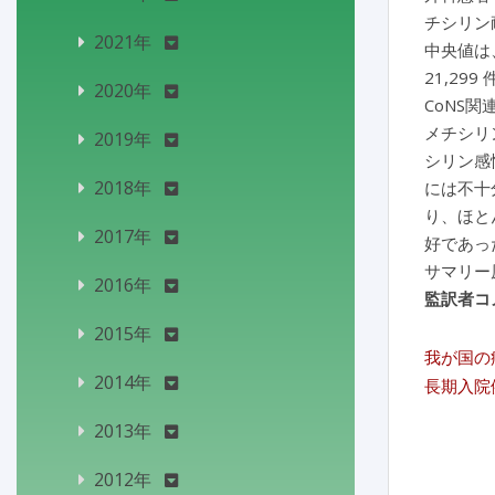
チシリン
2021年
中央値は、
21,29
2020年
CoNS
メチシリ
2019年
シリン感
2018年
には不十
り、ほと
2017年
好であっ
サマリー
2016年
監訳者コ
2015年
我が国の
2014年
長期入院
2013年
2012年