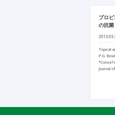
プロピ
の抗菌
2013.03.
Topical a
P.G. Bowl
*ConvaTe
Journal o