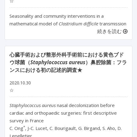
☆
Seasonality and community interventions in a
mathematical model of
Clostridium difficile
transmission
続きを読む
心臓手術および整形外科手術前における黄色ブド
ウ球菌（
Staphylococcus aureus
）鼻腔除菌：フラ
ンスにおける初の記述的調査★
2020.10.30
☆
Staphylococcus aureus
nasal decolonization before
cardiac and orthopaedic surgeries: first descriptive
survey in France
*
C. Ong
, J-C. Lucet, C. Bourigault, G. Birgand, S. Aho, D.
Lepelletier