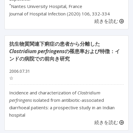
*
Nantes University Hospital, France
Journal of Hospital Infection (2020) 106, 332-334
続きを読む
抗生物質関連下痢症の患者から分離した
Clostridium perfringens
の罹患率および特徴：イ
ンドの病院での前向き研究
2006.07.31
☆
Incidence and characterization of
Clostridium
perfringens
isolated from antibiotic-associated
diarrhoeal patients: a prospective study in an Indian
hospital
続きを読む