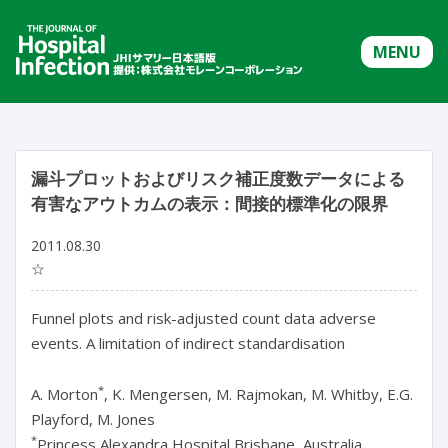
MENU
漏斗プロットおよびリスク補正度数データによる
有害なアウトカムの表示：間接的標準化の限界
2011.08.30
☆
Funnel plots and risk-adjusted count data adverse
events. A limitation of indirect standardisation
*
A. Morton
, K. Mengersen, M. Rajmokan, M. Whitby, E.G.
Playford, M. Jones
*
Princess Alexandra Hospital Brisbane, Australia