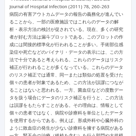
Journal of Hospital Infection (2011) 78, 260-263
病院の有害アウトカムデータの報告の義務化が進んでい
ることから、一部の医療施設ではこれらのデータの解
析・表示方法の検討が促されている。現在、多くの研究
者が好む方法は漏斗プロットである。このプロットの作
成には間接的標準化が行われることが多い。手術部位感
染症や死亡などのバイナリ・データの表示には、この方
法で十分であると考えられる。これらのデータはリスク
補正が行われることが多くなっている。これらのデータ
のリスク補正では通常、同一または類似の処置を受けた
個々の患者が対象であるため、この方法が誤謬につなが
ることはないと思われる。一方、菌血症などの度数デー
タを扱う場合にデータのリスク補正を行うと、この方法
は誤謬をもたらすことがある。その理由は、情報として
個々の患者ではなく、病院や診療科を単位としたデータ
を使用するからである。例えば、形成外科や心臓外科の
ように敗血症の発生が少ない診療科を擁する病院がある
一方、腎不全の治療（移植を含む）を行う部門や大規模