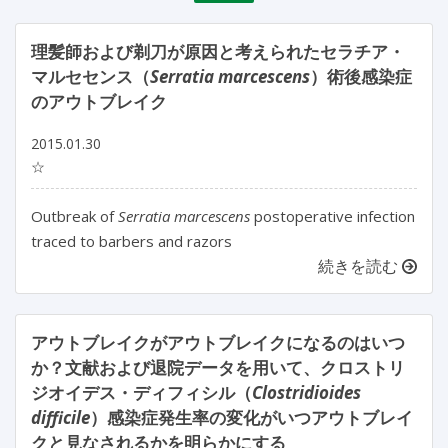
理髪師および剃刀が原因と考えられたセラチア・
マルセセンス（
Serratia marcescens
）術後感染症
のアウトブレイク
2015.01.30
☆
Outbreak of
Serratia marcescens
postoperative infection
traced to barbers and razors
続きを読む
アウトブレイクがアウトブレイクになるのはいつ
か？文献および退院データを用いて、クロストリ
ジオイデス・ディフィシル（
Clostridioides
difficile
）感染症発生率の変化がいつアウトブレイ
クと見なされるかを明らかにする