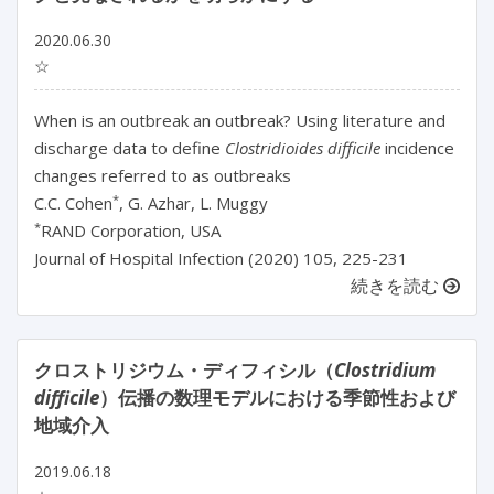
2020.06.30
☆
When is an outbreak an outbreak? Using literature and
discharge data to define
Clostridioides difficile
incidence
changes referred to as outbreaks
*
C.C. Cohen
, G. Azhar, L. Muggy
*
RAND Corporation, USA
Journal of Hospital Infection (2020) 105, 225-231
続きを読む
クロストリジウム・ディフィシル（
Clostridium
difficile
）伝播の数理モデルにおける季節性および
地域介入
2019.06.18