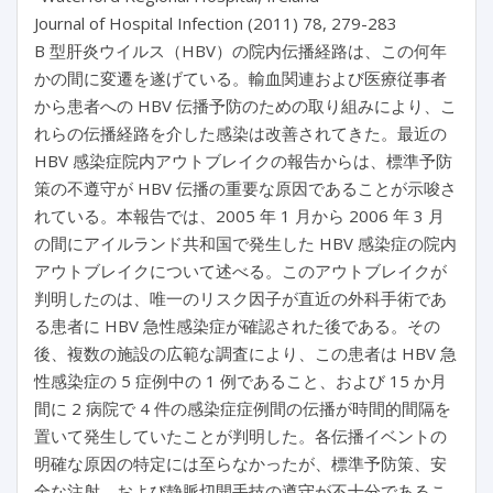
Journal of Hospital Infection (2011) 78, 279-283
B 型肝炎ウイルス（HBV）の院内伝播経路は、この何年
かの間に変遷を遂げている。輸血関連および医療従事者
から患者への HBV 伝播予防のための取り組みにより、こ
れらの伝播経路を介した感染は改善されてきた。最近の
HBV 感染症院内アウトブレイクの報告からは、標準予防
策の不遵守が HBV 伝播の重要な原因であることが示唆さ
れている。本報告では、2005 年 1 月から 2006 年 3 月
の間にアイルランド共和国で発生した HBV 感染症の院内
アウトブレイクについて述べる。このアウトブレイクが
判明したのは、唯一のリスク因子が直近の外科手術であ
る患者に HBV 急性感染症が確認された後である。その
後、複数の施設の広範な調査により、この患者は HBV 急
性感染症の 5 症例中の 1 例であること、および 15 か月
間に 2 病院で 4 件の感染症症例間の伝播が時間的間隔を
置いて発生していたことが判明した。各伝播イベントの
明確な原因の特定には至らなかったが、標準予防策、安
全な注射、および静脈切開手技の遵守が不十分であるこ