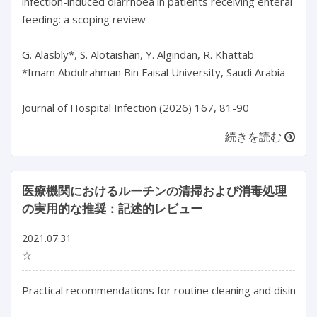
infection-induced diarrhoea in patients receiving enteral 
feeding: a scoping review

G. Alasbly*, S. Alotaishan, Y. Algindan, R. Khattab

*Imam Abdulrahman Bin Faisal University, Saudi Arabia

Journal of Hospital Infection (2026) 167, 81-90
続きを読む
医療機関におけるルーチンの清掃および消毒処理
の実用的な推奨：記述的レビュー
2021.07.31
☆
Practical recommendations for routine cleaning and disinfecti