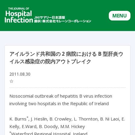
MENU
アイルランド共和国の 2 病院における B 型肝炎ウ
イルス感染症の院内アウトブレイク
2011.08.30
☆
Nosocomial outbreak of hepatitis B virus infection
involving two hospitals in the Republic of Ireland
*
K. Burns
, J. Heslin, B. Crowley, L. Thornton, B. Ni Laoi, E.
Kelly, E.Ward, B. Doody, M.M. Hickey
*
Waterford Regional Hospital, Ireland