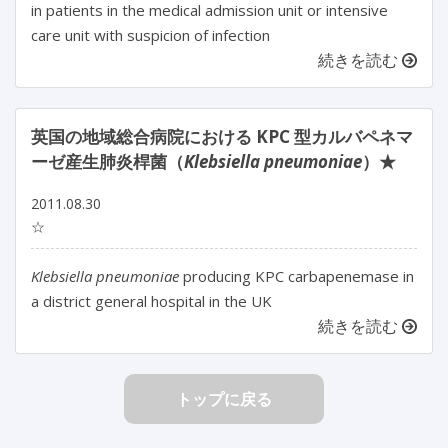
in patients in the medical admission unit or intensive
care unit with suspicion of infection
続きを読む
英国の地域総合病院における KPC 型カルバペネマ
ーゼ産生肺炎桿菌（
Klebsiella pneumoniae
）★
2011.08.30
☆
Klebsiella pneumoniae
producing KPC carbapenemase in
a district general hospital in the UK
続きを読む
トップに戻る