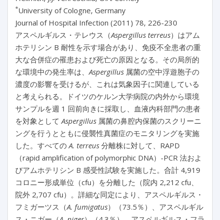
*
University of Cologne, Germany
Journal of Hospital Infection (2011) 78, 226-230
アスペルギルス・テレウス（
Aspergillus
terreus
）はアム
ホテリシン B 耐性を示す場合があり、免疫不全患者の重
大な合併症の罹患および死亡の原因となる。その局所的
な環境中の発生率は、
Aspergillus
属菌の空中浮遊胞子の
濃度の影響を受けるが、これは気象因子に関連している
と考えられる。ドイツのケルン大学病院の内外から環境
サンプルを週 1 回前向きに採取し、血液内科部門の患者
を対象として
Aspergillus
属菌の鼻腔内保菌のスクリーニ
ングを行うとともに侵襲性真菌症のモニタリングを実施
した。すべての
A. terreus
分離株に対して、RAPD
（rapid amplification of polymorphic DNA）-PCR 法およ
びアムホテリシン B 感受性試験を実施した。合計 4,919
コロニー形成単位（cfu）を分離した（院内 2,212 cfu、
院外 2,707 cfu）。詳細な同定により、アスペルギルス・
フミガーツス（
A. fumigatus
）（73.5％）、アスペルギル
ス・ニガー（
A. niger
）（4.3％）、アスペルギルス・フラ