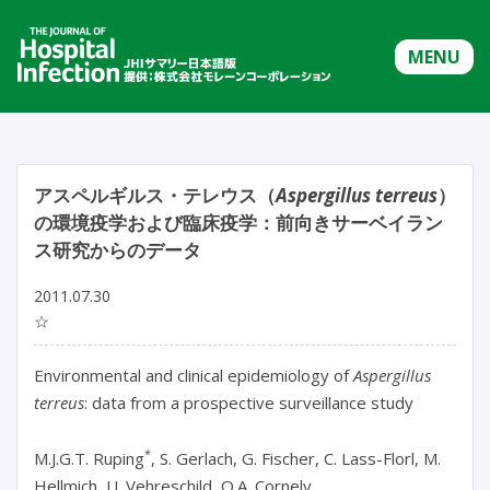
MENU
アスペルギルス・テレウス（
Aspergillus
terreus
）
の環境疫学および臨床疫学：前向きサーベイラン
ス研究からのデータ
2011.07.30
☆
Environmental and clinical epidemiology of
Aspergillus
terreus
: data from a prospective surveillance study
*
M.J.G.T. Ruping
, S. Gerlach, G. Fischer, C. Lass-Florl, M.
Hellmich, J.J. Vehreschild, O.A. Cornely