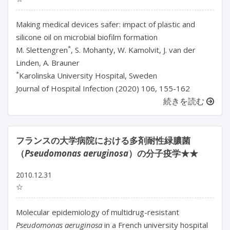
Making medical devices safer: impact of plastic and
silicone oil on microbial biofilm formation
*
M. Slettengren
, S. Mohanty, W. Kamolvit, J. van der
Linden, A. Brauner
*
Karolinska University Hospital, Sweden
Journal of Hospital Infection (2020) 106, 155-162
続きを読む
フランスの大学病院における多剤耐性緑膿菌
（
Pseudomonas aeruginosa
）の分子疫学★★
2010.12.31
☆
Molecular epidemiology of multidrug-resistant
Pseudomonas aeruginosa
in a French university hospital