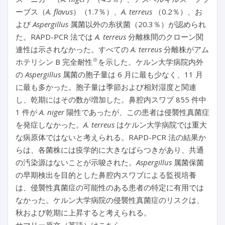
ーブス（
A. flavus
）（1.7％）、
A. terreus
（0.2％）、お
よび
Aspergillus
属菌以外の糸状菌（20.3％）が認められ
た。RAPD-PCR 法では
A. terreus
分離株間のクローン関
連性は示されなかった。すべての
A. terreus
分離株がアム
※
ホテリシン B 完全耐性
を示した。ケルン大学病院内外
の
Aspergillus
属菌の胞子量は 6 月に最も少なく、11 月
に最も多かった。胞子量は季節および相対湿度と関連
し、乾期にはその数が増加した。鼻腔内スワブ 855 件中
1 件が
A. niger
陽性であったが、この患者は侵襲性真菌症
を発症しなかった。
A. terreus
はケルン大学病院では重大
な病原体ではないと考えられる。RAPD-PCR 法の結果か
らは、各菌株には疫学的に大きなばらつきがあり、共通
の汚染源はないことが示唆された。
Aspergillus
属菌保菌
の早期検出を目的とした鼻腔内スワブによる監視培養
は、侵襲性真菌症の可能性のある患者の特定に有用では
なかった。ケルン大学病院の侵襲性真菌症のリスクは、
秋および乾期に上昇すると考えられる。
サマリー原文（英語）はこちら