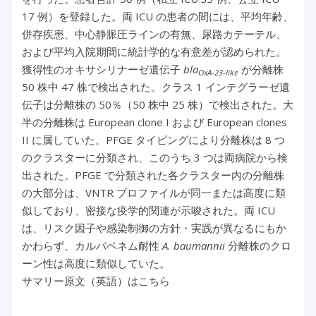
17 例）を登録した。両 ICU の患者の間には、平均年齢、
併存疾患、中心静脈圧ラインの有無、尿路カテーテル、
および平均入院期間に統計学的な有意差が認められた。
獲得性のオキサシリナーゼ遺伝子
bla
が分離株
OxA-23-like
50 株中 47 株で検出された。クラス 1 インテグラーゼ遺
伝子は分離株の 50％（50 株中 25 株）で検出された。大
半の分離株は European clone I および European clones
II に属していた。PFGE タイピングにより分離株は 8 つ
のクラスターに分類され、このうち 3 つは両病院から検
出された。PFGE で分類された各クラスター内の分離株
の大部分は、VNTR プロファイルが同一または高度に類
似しており、密接な疫学的関連が示唆された。両 ICU
は、リスク因子や感染制御の方針・実践が異なるにもか
かわらず、カルバペネム耐性
A. baumannii
分離株のクロ
ーン性は高度に類似していた。
サマリー原文（英語）はこちら