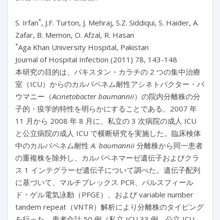
*
S. Irfan
, J.F. Turton, J. Mehraj, S.Z. Siddiqui, S. Haider, A.
Zafar, B. Memon, O. Afzal, R. Hasan
*
Aga Khan University Hospital, Pakistan
Journal of Hospital Infection (2011) 78, 143-148
本研究の目的は、パキスタン・カラチの 2 つの集中治療
室（ICU）からのカルバペネム耐性アシネトバクター・バ
ウマニー（
Acinetobacter baumannii
）の院内分離株の分
子的・疫学的特性を明らかにすることである。2007 年
11 月から 2008 年 8 月に、私立の 3 次病院の成人 ICU
と公立病院の成人 ICU で横断研究を実施した。臨床検体
中のカルバペネム耐性
A. baumannii
分離株から同一患者
の重複株を除外し、カルバペネマーゼ遺伝子およびクラ
ス 1 インテグラーゼ遺伝子について調べた。遺伝子配列
に基づいて、マルチプレックス PCR、パルスフィール
ド・ゲル電気泳動（PFGE）、および variable number
tandem repeat（VNTR）解析により分離株のタイピング
を行った。患者合計 50 例（私立 ICU 33 例、公立 ICU