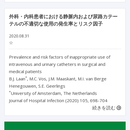
外科・内科患者における静脈内および尿路カテー
テルの不適切な使用の発生率とリスク因子
2020.08.31
☆
Prevalence and risk factors of inappropriate use of
intravenous and urinary catheters in surgical and
medical patients
*
B.J. Laan
, M.C. Vos, J.M. Maaskant, M.I. van Berge
Henegouwen, S.E. Geerlings
*
University of Amsterdam, The Netherlands
Journal of Hospital Infection (2020) 105, 698-704
続きを読む