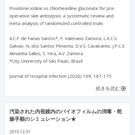
Povidone iodine vs chlorhexidine gluconate for pre-
operative skin antisepsis: a systematic review and 
meta-analysis of randomized controlled trials

A.C.F. de Farias Santos*, F. Valeriano Zamora, L.K.C.S. 
Galvao, N. dos Santos Pimenta, D.V.S. Cavalcante, J.P.C.E. 
Almuinha Salles, S. Hira, A.V. Zamora

*City University of São Paulo, Brazil

Journal of Hospital Infection (2026) 169, 167-175
続きを読む
汚染された内視鏡内のバイオフィルムの消毒・乾
燥手順のシミュレーション★
2010.12.31