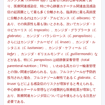
り、医療関連感染症、特に中心静脈カテーテル関連血流感染
症の起因菌として最も多く分離される。臨床的に最も高頻度
に分離されるのはカンジダ・アルビカンス（
C. albicans
）で
あり、その病原性も最も強いとされる。次いでカンジダ・ト
ロピカーリス（
C. tropicalis
）、カンジダ・グラブラータ（
C.
glabrata
）、カンジダ・パラシローシス（
C. parapsilosis
）、
さらにはカンジダ・クルーゼイ（
C. krusei
）、カンジダ・ル
シタニエ（
C. lusitaniae
）、カンジダ・ケフィール（
C.
kefyr
）、カンジダ・ギリエルモンディ（
C. guilliermondii
）な
どがある。特に
C. parapsilosis
は経静脈栄養管理（total
parenteral nutrition；TPN）、いわゆる高カロリー輸液管理
との強い関連が認められる。なお、フルコナゾールが予防的
投与された場合、フルコナゾール耐性である
C. glabrata
、
C.
krusei
などによる感染症のリスクが増加すると考えられる。
中心静脈カテーテル管理などの侵襲的な医療処置が増加して
おり、医療関連カンジダ症については今後もさらなる注意が
必要である。