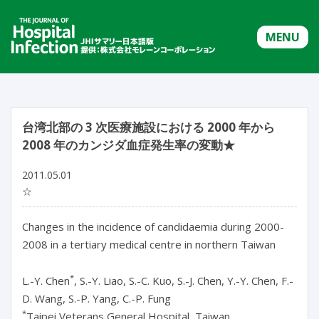
MENU
台湾北部の 3 次医療施設における 2000 年から
2008 年のカンジダ血症発生率の変動★
2011.05.01
☆
Changes in the incidence of candidaemia during 2000-
2008 in a tertiary medical centre in northern Taiwan
*
L.-Y. Chen
, S.-Y. Liao, S.-C. Kuo, S.-J. Chen, Y.-Y. Chen, F.-
D. Wang, S.-P. Yang, C.-P. Fung
*
Taipei Veterans General Hospital, Taiwan