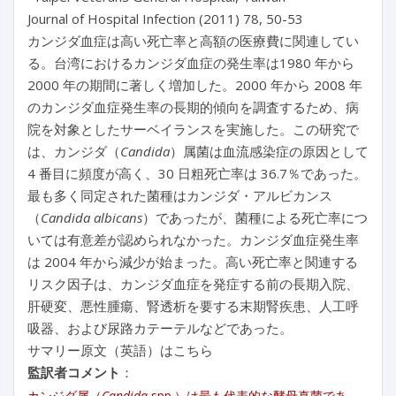
Journal of Hospital Infection (2011) 78, 50-53
カンジダ血症は高い死亡率と高額の医療費に関連してい
る。台湾におけるカンジダ血症の発生率は1980 年から
2000 年の期間に著しく増加した。2000 年から 2008 年
のカンジダ血症発生率の長期的傾向を調査するため、病
院を対象としたサーベイランスを実施した。この研究で
は、カンジダ（
Candida
）属菌は血流感染症の原因として
4 番目に頻度が高く、30 日粗死亡率は 36.7％であった。
最も多く同定された菌種はカンジダ・アルビカンス
（
Candida albicans
）であったが、菌種による死亡率につ
いては有意差が認められなかった。カンジダ血症発生率
は 2004 年から減少が始まった。高い死亡率と関連する
リスク因子は、カンジダ血症を発症する前の長期入院、
肝硬変、悪性腫瘍、腎透析を要する末期腎疾患、人工呼
吸器、および尿路カテーテルなどであった。
サマリー原文（英語）はこちら
監訳者コメント
：
カンジダ属（
Candida
spp.）は最も代表的な酵母真菌であ