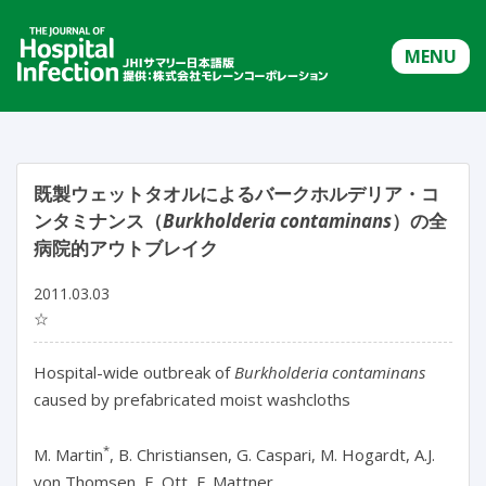
MENU
既製ウェットタオルによるバークホルデリア・コ
ンタミナンス（
Burkholderia contaminans
）の全
病院的アウトブレイク
2011.03.03
☆
Hospital-wide outbreak of
Burkholderia contaminans
caused by prefabricated moist washcloths
*
M. Martin
, B. Christiansen, G. Caspari, M. Hogardt, A.J.
von Thomsen, E. Ott, F. Mattner