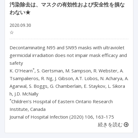
汚染除去は、マスクの有効性および安全性を損な
わない★
2020.09.30
☆
Decontaminating N95 and SN95 masks with ultraviolet
germicidal irradiation does not impair mask efficacy and
safety
*
K. O’Hearn
, S. Gertsman, M. Sampson, R. Webster, A.
Tsampalieros, R. Ng, J. Gibson, A.T. Lobos, N. Acharya, A.
Agarwal, S. Boggs, G. Chamberlain, E. Staykov, L. Sikora
h, J.D. McNally
*
Children’s Hospital of Eastern Ontario Research
Institute, Canada
Journal of Hospital Infection (2020) 106, 163-175
続きを読む