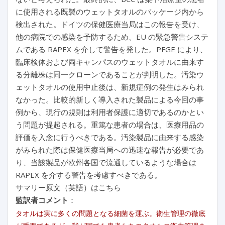
に使用される既製のウェットタオルのパッケージ内から
検出された。ドイツの保健医療当局はこの報告を受け、
他の病院での感染を予防するため、EU の緊急警告システ
ムである RAPEX を介して警告を発した。PFGE により、
臨床検体および両キャンパスのウェットタオルに由来す
る分離株は同一クローンであることが判明した。汚染ウ
ェットタオルの使用中止後は、新規症例の発生はみられ
なかった。比較的新しく導入された製品による今回の事
例から、現行の規則は利用者保護に適切であるのかとい
う問題が提起される。重篤な患者の場合は、医療用品の
評価を入念に行うべきである。汚染製品に由来する感染
がみられた際は保健医療当局への迅速な報告が必要であ
り、当該製品が欧州各国で流通しているような場合は
RAPEX を介する警告を考慮すべきである。
サマリー原文（英語）はこちら
監訳者コメント
：
タオルは実に多くの問題となる細菌を運ぶ。衛生管理の徹底