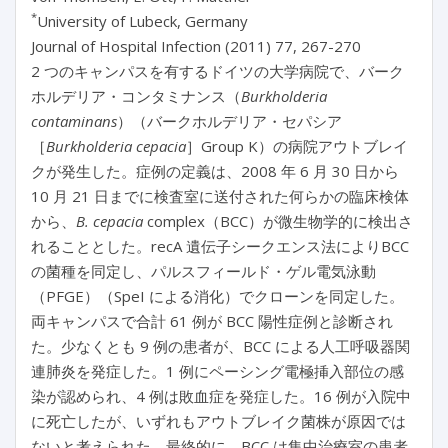
*
University of Lubeck, Germany
Journal of Hospital Infection (2011) 77, 267-270
2 つのキャンパスを有するドイツの大学病院で、バーク
ホルデリア・コンタミナンス（
Burkholderia
contaminans
）（バークホルデリア・セパシア
［
Burkholderia cepacia
］Group K）の病院アウトブレイ
クが発生した。症例の定義は、2008 年 6 月 30 日から
10 月 21 日までに検査室に送付された何らかの臨床検体
から、
B. cepacia
complex（BCC）が微生物学的に検出さ
れることとした。recA 遺伝子シークエンス法によりBCC
の菌種を同定し、パルスフィールド・ゲル電気泳動
（PFGE）（SpeI による消化）でクローンを同定した。
両キャンパスで合計 61 例が BCC 陽性症例と診断され
た。少なくとも 9 例の患者が、BCC による人工呼吸器関
連肺炎を発症した。1 例にペーシング電極挿入部位の感
染が認められ、4 例は敗血症を発症した。16 例が入院中
に死亡したが、いずれもアウトブレイク菌株が原因では
ないと考えられた。最終的に、BCC は集中治療室の患者