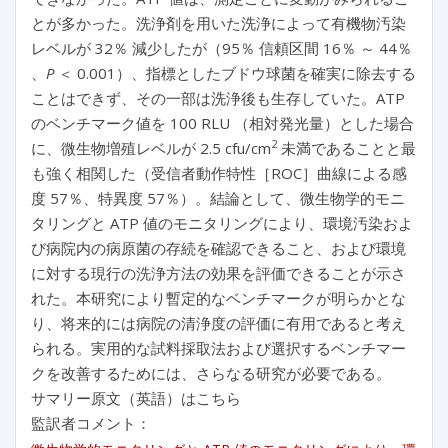
とが多かった。洗浄剤を用いた洗浄によって有機物汚染
レベルが 32％ 減少したが（95％ 信頼区間 16％ ～ 44％
、
P
＜ 0.001）、指標としたブドウ球菌を確実に除去する
ことはできず、その一部は洗浄後も生存していた。ATP
のベンチマーク値を 100 RLU （相対発光量）とした場合
2
に、微生物増殖レベルが 2.5 cfu/cm
未満であることと最
も強く相関した（受信者動作特性［ROC］曲線による感
度 57％、特異度 57％）。結論として、微生物学的モニ
タリングと ATP 値のモニタリングにより、環境汚染およ
び病院内の病原菌の存続を確認できること、および環境
に対する現行の洗浄方法の効果を評価できることが示さ
れた。本研究により暫定的なベンチマークが明らかとな
り、将来的には病院の清浄度の評価に有用であると考え
られる。実用的な試料採取法および選択するベンチマー
クを改善するためには、さらなる研究が必要である。
サマリー原文（英語）はこちら
監訳者コメント：