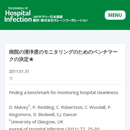
MENU
病院の清浄度のモニタリングのためのベンチマー
クの決定★
2011.01.31
☆
Finding a benchmark for monitoring hospital cleanliness
*
D. Mulvey
, P. Redding, C. Robertson, C. Woodall, P.
Kingsmore, D. Bedwell, S.J. Dancer
*
University of Glasgow, UK
Journal of Hospital Infection (2011) 77, 25-30