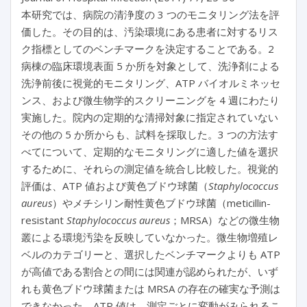
本研究では、病院の清浄度の 3 つのモニタリング法を評
価した。その目的は、汚染環境にある患者に対するリス
ク指標としてのベンチマークを決定することである。2
病棟の臨床環境表面 5 か所を対象として、洗浄剤による
洗浄前後に視覚的モニタリング、ATP バイオルミネッセ
ンス、および微生物学的スクリーニングを 4 週にわたり
実施した。院内の定期的な清掃対象に指定されていない
その他の 5 か所からも、試料を採取した。3 つの方法す
べてについて、定期的なモニタリングに適した値を選択
するために、それらの測定値を統合し比較した。視覚的
評価は、ATP 値および黄色ブドウ球菌（
Staphylococcus
aureus
）やメチシリン耐性黄色ブドウ球菌（meticillin-
resistant
Staphylococcus aureus
；MRSA）などの微生物
叢による環境汚染を反映していなかった。微生物増殖レ
ベルのカテゴリーと、選択したベンチマークよりも ATP
が高値である割合との間には関連が認められたが、いず
れも黄色ブドウ球菌または MRSA の存在の確実な予測は
できなかった。ATP 値は、測定ごとに変動がみられるこ