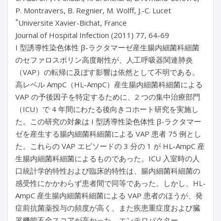
P. Montravers, B. Regnier, M. Wolff, J.-C. Lucet
*
Universite Xavier-Bichat, France
Journal of Hospital Infection (2011) 77, 64-69
I 型誘導性染色体性 β-ラクタマーゼ産生腸内細菌科細菌
のセファロスポリン高度耐性が、人工呼吸器関連肺炎
（VAP）の転帰に及ぼす影響は依然として不明である。
高レベル AmpC（HL-AmpC）産生腸内細菌科細菌による
VAP の予後因子を特定するために、2 つの集中治療部門
（ICU）で 4 年間にわたる後向きコホート研究を実施し
た。この研究の対象は I 型誘導性染色体性 β-ラクタマー
ゼを産生する腸内細菌科細菌による VAP 患者 75 例とし
た。これらの VAP エピソードの 3 分の 1 が HL-AmpC 産
生腸内細菌科細菌によるものであった。ICU 入室時の人
口統計学的特性および臨床的特性は、腸内細菌科細菌の
感受性にかかわらず患者間で同等であった。しかし、HL-
AmpC 産生腸内細菌科細菌による VAP 患者のほうが、発
症前抗菌薬投与の頻度が高く、また疾患重症度および臓
器機能不全スコアが高かった。エンテロバクター