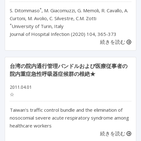
*
S. Ditommaso
, M. Giacomuzzi, G. Memoli, R. Cavallo, A.
Curtoni, M. Avolio, C. Silvestre, C.M. Zotti
*
University of Turin, Italy
Journal of Hospital Infection (2020) 104, 365-373
続きを読む
台湾の院内通行管理バンドルおよび医療従事者の
院内重症急性呼吸器症候群の根絶★
2011.04.01
☆
Taiwan’s traffic control bundle and the elimination of
nosocomial severe acute respiratory syndrome among
healthcare workers
続きを読む