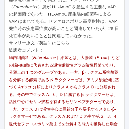
（
Enterobacter
）属が HL-AmpC を産生する主要な VAP
の起因菌であった。HL-AmpC 産生腸内細菌科による
VAP はまれである。セファロスポリン高度耐性は、VAP
発症時の疾患重症度が高いことと関連していたが、28 日
死亡率が高いこととは関連していなかった。
サマリー原文（英語）はこちら
監訳者コメント：
腸内細菌科（
Enterobacter
）細菌とは、大腸菌（
E. coli
）など
の腸内細菌に代表される通性嫌気性グラム陰性桿菌であり、
分類上の 1 つのグループである。一方、β-ラクタム系抗菌薬
を分解する酵素である β-ラクタマーゼは、アミノ酸配列に基
づく Ambler 分類によりクラス A からクラス D に分類され
る。その中でクラス A、C、D に属する β-ラクタマーゼは、
活性中心にセリン残基を有するセリンペプチダーゼであり、
一方、クラス B は活性中心に亜鉛分子を要求するメタロ-β-
ラクタマーゼである。クラス A および D の中で第 2、3、4
世代セファロスポリン薬までを分解する能力を獲得した場合