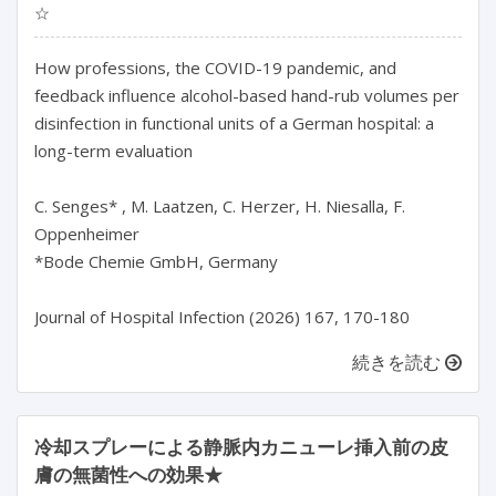
☆
How professions, the COVID-19 pandemic, and 
feedback influence alcohol-based hand-rub volumes per 
disinfection in functional units of a German hospital: a 
long-term evaluation

C. Senges* , M. Laatzen, C. Herzer, H. Niesalla, F. 
Oppenheimer

*Bode Chemie GmbH, Germany

Journal of Hospital Infection (2026) 167, 170-180
続きを読む
冷却スプレーによる静脈内カニューレ挿入前の皮
膚の無菌性への効果★