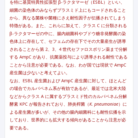
を特に基質特異性拡張型 β-ラクタマーゼ（ESBL）といい、
細菌の染色体のみならずプラスミド上にもコードされること
から、異なる菌株や菌種にさえ耐性因子が伝播されてしまう
特徴がある。また、これらに加えて、クラス C に分類される
β-ラクタマーゼの中に、腸内細菌科やブドウ糖非発酵菌の染
色体上に存在して、セフェムの存在下でその大量産生が誘導
されることから第 2、3、4 世代セファロスポリン薬まで分解
する AmpC があり、抗菌薬投与により誘導される耐性である
ことから注意が必要である。なお、わが国では現状で AmpC
産生菌は少ないと考えてよい。
なお、ESBL 産生菌および AmpC 産生菌に対して、ほとんど
の場合でカルバペネム系が有効であるが、最近では北米大陸
などからクラス A に属するプラスミド性のカルバペネム分解
酵素 KPC が報告されており、肺炎桿菌（
K. pneumoniae
）に
よる産生菌が多いが、その他の腸内細菌科にも耐性伝播を示
しており、世界的にも拡大する傾向があることから注意が必
要である。