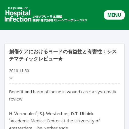
MENU
創傷ケアにおけるヨードの有益性と有害性：シス
テマティックレビュー★
2010.11.30
☆
Benefit and harm of iodine in wound care: a systematic
review
*
H. Vermeulen
, S.J. Westerbos, D.T. Ubbink
*
Academic Medical Center at the University of
Amsterdam, The Netherlands