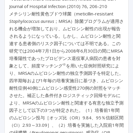
Journal of Hospital Infection (2010) 76, 206-210
メチシリン耐性黄色ブドウ球菌（meticillin-resistant
Staphylococcus aureus
；MRSA）除菌プログラムが適用さ
れる機会が増加しており、ムピロシン耐性の出現が報告
されるようになっている。しかし、ムピロシン耐性と関
連する患者側のリスク因子については不明である。この
研究では2004年7月1日から2008年6月30日の間にMRSA
培養陽性であったプロビデンス退役軍人病院の患者を対
※
象として、頻度マッチング
を用いた症例対照研究によ
り、MRSAのムピロシン耐性の独立予測因子を特定した。
四半期毎および1年毎の培養実施日に基づき、ムピロシン
耐性症例40例にムピロシン感受性270例の対照をマッチ
させた。補正した条件付きロジスティック回帰モデルに
より、MRSAのムピロシン耐性と関連する有意な独立予測
因子として以下の3つが特定された。（1）培養前1年間
のムピロシン投与［オッズ比（OR）9.84、95％信頼区間
（CI）2.93～33.09］、（2）培養を実施した入院前1年間
の緑膿菌（
Pseudomonas aeruginosa
）感染症（OR