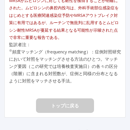
MRSAがムピロシンに対しても耐性を獲得することが明確に
された。ムピロシンの鼻腔内投与は、外科手術部位感染症を
はじめとする医療関連感染症予防やMRSAアウトブレイク対
策に有用ではあるが、ルーチンで無批判に乱用するとムピロ
シン耐性MRSAが蔓延する結果となる可能性が示唆された点
で非常に重要な報告である。
監訳者注：
※
頻度マッチング（frequency matching）：症例対照研究
において対照をマッチングさせる方法のひとつ。マッチ
ング要因（この研究では培養検査実施日）の各々の区分
（階層）に含まれる対照数が、症例と同様の分布となる
ように対照をマッチさせる手法。
トップに戻る