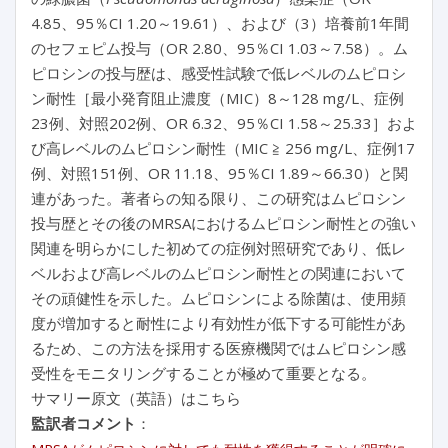
4.85、95％CI 1.20～19.61）、および（3）培養前1年間
のセフェピム投与（OR 2.80、95％CI 1.03～7.58）。ム
ピロシンの投与歴は、感受性試験で低レベルのムピロシ
ン耐性［最小発育阻止濃度（MIC）8～128 mg/L、症例
23例、対照202例、OR 6.32、95％CI 1.58～25.33］およ
び高レベルのムピロシン耐性（MIC ≧ 256 mg/L、症例17
例、対照151例、OR 11.18、95％CI 1.89～66.30）と関
連があった。著者らの知る限り、この研究はムピロシン
投与歴とその後のMRSAにおけるムピロシン耐性との強い
関連を明らかにした初めての症例対照研究であり、低レ
ベルおよび高レベルのムピロシン耐性との関連において
その頑健性を示した。ムピロシンによる除菌は、使用頻
度が増加すると耐性により有効性が低下する可能性があ
るため、この方法を採用する医療機関ではムピロシン感
受性をモニタリングすることが極めて重要となる。
サマリー原文（英語）はこちら
監訳者コメント
：