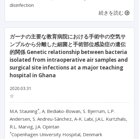
disinfection
続きを読む
ガーナの主要な教育病院における手術中の空気サ
ンプルから分離した細菌と手術部位感染症の遺伝
的関係 Genetic relationship between bacteria
isolated from intraoperative air samples and
surgical site infections at a major teaching
hospital in Ghana
2020.03.31
☆
*
M.A. Stauning
, A. Bediako-Bowan, S. Bjerrum, L.P.
Andersen, S. Andreu-Sánchez, A-K. Labi, J.A.L. Kurtzhals,
R.L. Marvig, J.A. Opintan
*
Copenhagen University Hospital, Denmark