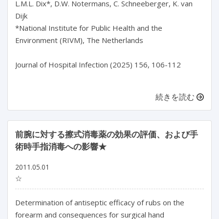
L.M.L. Dix*, D.W. Notermans, C. Schneeberger, K. van 
Dijk

*National Institute for Public Health and the 
Environment (RIVM), The Netherlands

Journal of Hospital Infection (2025) 156, 106-112

続きを読む
前腕に対する擦式消毒薬の効果の評価、および手
術時手指消毒への影響★
2011.05.01
☆
Determination of antiseptic efficacy of rubs on the
forearm and consequences for surgical hand