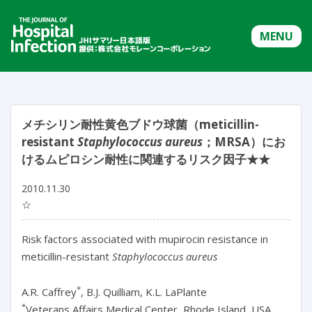
MENU
メチシリン耐性黄色ブドウ球菌（meticillin-
resistant
Staphylococcus aureus
；MRSA）にお
けるムピロシン耐性に関連するリスク因子★★
2010.11.30
☆
Risk factors associated with mupirocin resistance in
meticillin-resistant
Staphylococcus aureus
*
A.R. Caffrey
, B.J. Quilliam, K.L. LaPlante
*
Veterans Affairs Medical Center, Rhode Island, USA