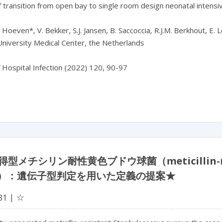
 transition from open bay to single room design neonatal intensiv
 Hoeven*, V. Bekker, S.J. Jansen, B. Saccoccia, R.J.M. Berkhout, E. 
niversity Medical Center, the Netherlands

f Hospital Infection (2022) 120, 90-97

型メチシリン耐性黄色ブドウ球菌（meticillin-re
A）：遺伝子型判定を用いた定義の提案★
☆
31