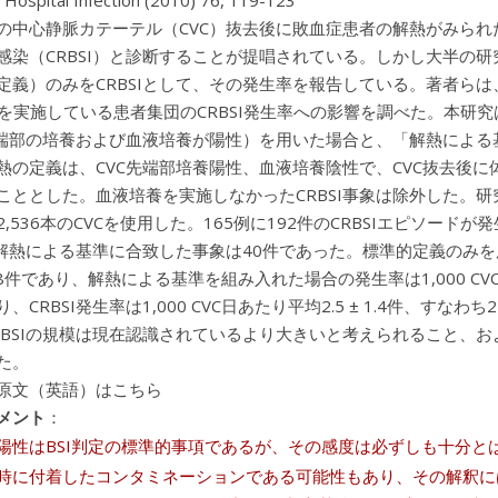
f Hospital Infection (2010) 76, 119-123
の中心静脈カテーテル（CVC）抜去後に敗血症患者の解熱がみら
感染（CRBSI）と診断することが提唱されている。しかし大半の研
定義）のみをCRBSIとして、その発生率を報告している。著者ら
）を実施している患者集団のCRBSI発生率への影響を調べた。本研究
先端部の培養および血液培養が陽性）を用いた場合と、「解熱による基
熱の定義は、CVC先端部培養陽性、血液培養陰性で、CVC抜去後
こととした。血液培養を実施しなかったCRBSI事象は除外した。研究対象
,536本のCVCを使用した。165例に192件のCRBSIエピソード
、解熱による基準に合致した事象は40件であった。標準的定義のみを用い
± 5.8件であり、解熱による基準を組み入れた場合の発生率は1,000 C
、CRBSI発生率は1,000 CVC日あたり平均2.5 ± 1.4件、すなわち27
RBSIの規模は現在認識されているより大きいと考えられること、および
た。
原文（英語）はこちら
メント
：
陽性はBSI判定の標準的事項であるが、その感度は必ずしも十分と
時に付着したコンタミネーションである可能性もあり、その解釈に