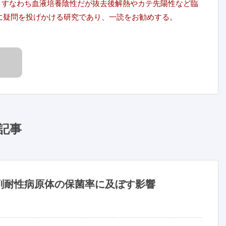
症、すなわち血液培養陰性だが抜去後解熱やカテ先陽性など臨
に疑問を投げかける研究であり、一読をお勧めする。
記事
剤耐性病原体の保菌率に及ぼす影響