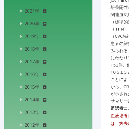
Journal o
培養陽性
2021年
関連血流
（標準的
2020年
（TPN
2019年
（CVC
患者の解
2018年
みられる
にわたり2
2017年
152件
10.6 
2016年
ことにより
から、C
2015年
が示され
2014年
サマリー
監訳者コ
2013年
血液培養
は、抜去
2012年