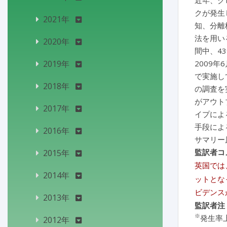
近年、ク
クが発生
2021年
知、分離
法を用い
2020年
間中、4
2019年
2009
で実施し
2018年
の調査を
がアウト
2017年
イプによ
手段によ
2016年
サマリー
監訳者コ
2015年
英国では
2014年
ットとな
ビデンス
2013年
監訳者注
※
発生率上
2012年