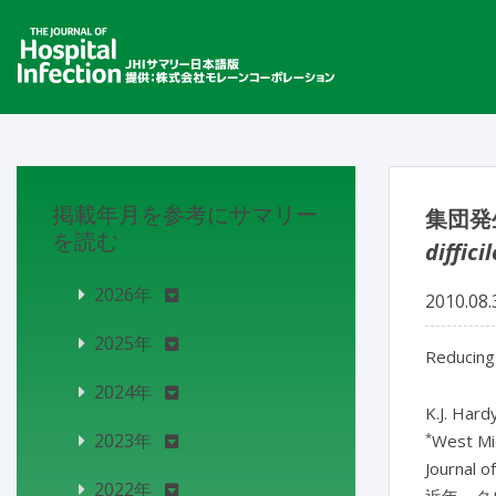
掲載年月を参考にサマリー
集団発
を読む
difficil
2026年
2010.08.
2025年
Reducin
2024年
K.J. Hard
*
2023年
West Mi
Journal o
2022年