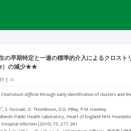
生の早期特定と一連の標準的介入によるクロスト
e
）の減少★★
☆
31
g
Clostridium difficile
through early identification of clusters and t
*
y
, S. Gossain, D. Thomlinson, D.G. Pillay, P.M. Hawkey
dlands Public Health Laboratory, Heart of England NHS Foundati
f Hospital Infection (2010) 75, 277-281