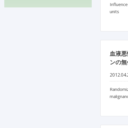
Influence
units
血液悪
ンの無
2012.04.
Randomize
malignan