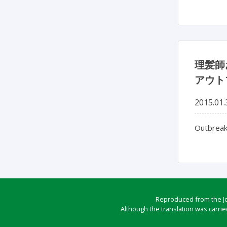
理髪師
アウト
2015.01.
Outbreak
Reproduced from the Jou
Although the translation was carrie