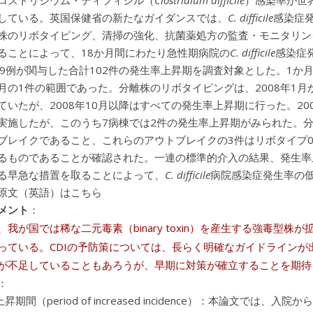
ロストリジウム・ディフィシル（
Clostridium difficile
）感染率が世
している。英国保健省の新たなガイダンスでは、
C. difficile
感染症
株のリボタイピング、清掃の強化、抗菌薬処方の監査・モニタリン
ることによって、18か月間にわたり急性期病院の
C. difficile
感染症
39例が関与した合計102件の発生率上昇期を調査対象とした。1か月
年6月の1件の範囲であった。分離株のリボタイピングは、2008年1
ていたが、2008年10月以降はすべての発生率上昇期に行った。200
実施したが、このうち7病棟では2件の発生率上昇期がみられた。分
ブレイクであること、これらのアウトブレイクの3件はリボタイプ0
るものであることが確認された。一連の標準的介入の結果、発生率
る早急な措置を取ることによって、
C. difficile
病院感染症発生率の
原文（英語）はこちら
メント
：
、我が国では稀な二元毒素（binary toxin）を産生する強毒型
っている。CDIの予防策については、長らく明確なガイドライン
が不足していることもあろうが、早期に対策が確立することを期待
：
昇期間（period of increased incidence）：本論文では、入院