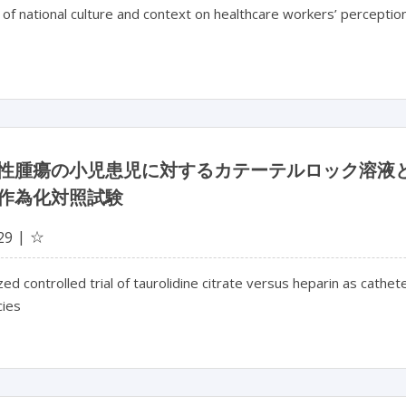
 of national culture and context on healthcare workers’ perception
性腫瘍の小児患児に対するカテーテルロック溶液
作為化対照試験
☆
29
d controlled trial of taurolidine citrate versus heparin as cathete
cies