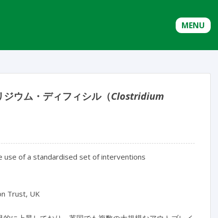
MENU
リジウム・ディフィシル（
Clostridium
he use of a standardised set of interventions
on Trust, UK