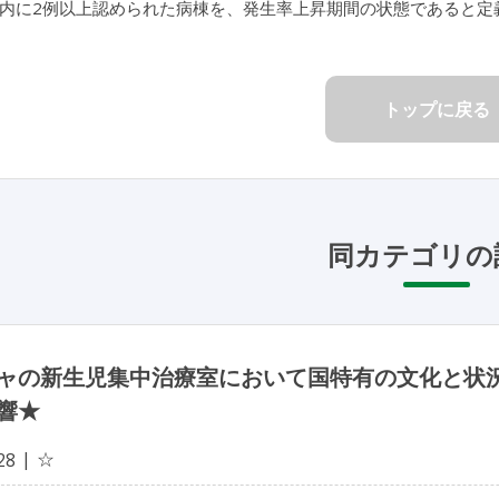
以内に2例以上認められた病棟を、発生率上昇期間の状態であると定
トップに戻る
同カテゴリの
ャの新生児集中治療室において国特有の文化と状
響★
☆
28