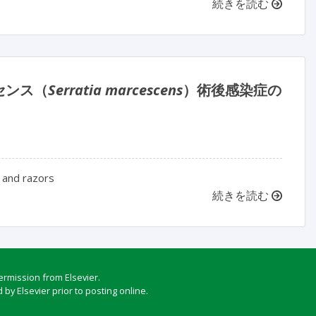
続きを読む
センス（
Serratia marcescens
）術後感染症の
 and razors
続きを読む
ermission from Elsevier.
by Elsevier prior to posting online.