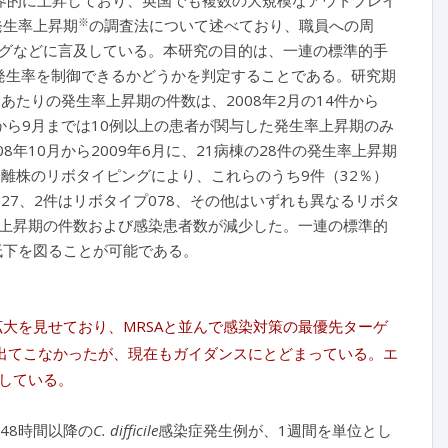
界的に上昇しており、英国でも複数の大規模なアウトブレイ
※
発生率上昇期
の調査法について述べており、職員への周
グなどに言及している。本研究の目的は、一連の標準的手
発生率を制御できるかどうかを判定することである。研究期
あたりの発生率上昇期の件数は、2008年2月の14件から
月から9月までは10例以上の患者が関与した発生率上昇期のみ
8年10月から2009年6月に、21病棟の28件の発生率上昇期
離株のリボタイピングにより、これらのうち9件（32％）
27、2件はリボタイプ078、その他はいずれも異なるリボタ
上昇期の件数および感染患者数が減少した。一連の標準的
低下を図ることが可能である。
株が拡大を見せており、MRSAと並んで感染対策の最優先ターゲ
が出てこなかったが、現在もガイダンスにとどまっている。エ
している。
から48時間以降の
C. difficile
感染症発生例が、1週間を単位とし