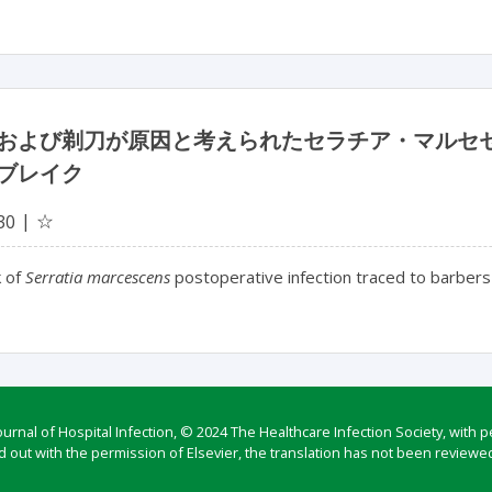
および剃刀が原因と考えられたセラチア・マルセ
ブレイク
☆
30
 of
Serratia marcescens
postoperative infection traced to barbers
rnal of Hospital Infection, © 2024 The Healthcare Infection Society, with p
d out with the permission of Elsevier, the translation has not been reviewed 