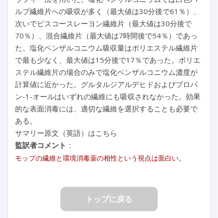
ルプ繊維片への吸収が多く（最大値は30分後で61％）、
次いでビスコースレーヨン繊維片（最大値は30分後で
70％）、混合繊維片（最大値は7時間後で54％）であっ
た。塩化ベンザルコニウム吸収量はポリエステル繊維片
で最も少なく、最大値は15分後で17％であった。ポリエ
ステル繊維片の場合のみで塩化ベンザルコニウム濃度が
計算値に近かった。グルタルジアルデヒドおよびプロパ
ン-1-オールはいずれの繊維にも吸収されなかった。効果
的な表面消毒には、適切な繊維を選択することも必要で
ある。
サマリー原文（英語）はこちら
監訳者コメント
：
モップの繊維と環境消毒薬の相性という視点は面白い。
トップに戻る