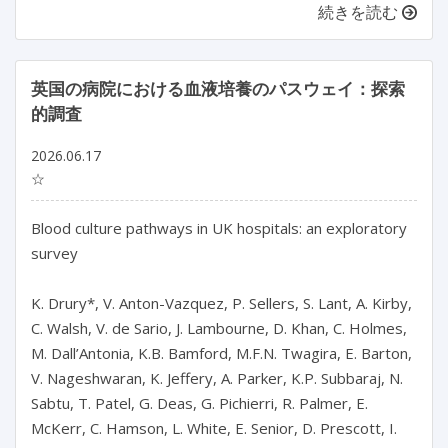
続きを読む
英国の病院における血液培養のパスウェイ：探索
的調査
2026.06.17
☆
Blood culture pathways in UK hospitals: an exploratory 
survey

K. Drury*, V. Anton-Vazquez, P. Sellers, S. Lant, A. Kirby, 
C. Walsh, V. de Sario, J. Lambourne, D. Khan, C. Holmes, 
M. Dall’Antonia, K.B. Bamford, M.F.N. Twagira, E. Barton, 
V. Nageshwaran, K. Jeffery, A. Parker, K.P. Subbaraj, N. 
Sabtu, T. Patel, G. Deas, G. Pichierri, R. Palmer, E. 
McKerr, C. Hamson, L. White, E. Senior, D. Prescott, I. 