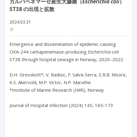
カルバペネマーゼ産生大腸菌（
Escherichia coli
）
ST38 の出現と拡散
2024.03.31
☆
Emergence and dissemination of epidemic-causing 
OXA-244 carbapenemase-producing 
Escherichia coli
ST38 through hospital sewage in Norway, 2020–2022

D.H. Grevskott*, V. Radisic, F. Salvà-Serra, E.R.B. Moore, 
K.S. Akervold, M.P. Victor, N.P. Marathe

*Institute of Marine Research (IMR), Norway

Journal of Hospital Infection (2024) 145, 165-173
