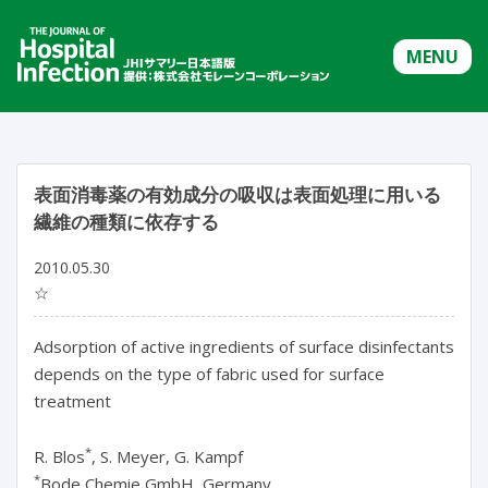
MENU
表面消毒薬の有効成分の吸収は表面処理に用いる
繊維の種類に依存する
2010.05.30
☆
Adsorption of active ingredients of surface disinfectants
depends on the type of fabric used for surface
treatment
*
R. Blos
, S. Meyer, G. Kampf
*
Bode Chemie GmbH, Germany