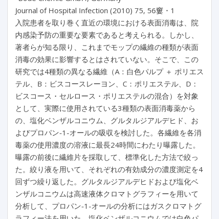
Journal of Hospital Infection (2010) 75, 56窶・1
入院患者を取り巻く直近の環境における表面消毒は、院
内感染予防の重要な要素であると考えられる。しかし、
著者らが知る限り、これまでモップの繊維の種類が表面
消毒の効果に影響するとはされていない。そこで、この
研究では4種類の異なる繊維（A：白色パルプ ＋ ポリエス
テル、B：ビスコースレーヨン、C：ポリエステル、D：
ビスコース・セルロース・ポリエステルの混合）を対象
として、実際に使用されている3種類の表面消毒薬から
の、塩化ベンザルコニウム、グルタルジアルデヒド、お
よびプロパン-1-オールの吸収を検討した。各繊維を各消
毒薬の使用濃度の溶液に最長24時間にわたり曝露した。
曝露の前後に繊維片を採取して、標準化した方法で絞っ
た。絞り液を用いて、それぞれの有効成分の濃度測定を4
回ずつ繰り返した。グルタルジアルデヒドおよび塩化ベ
ンザルコニウムは高速液体クロマトグラフィーを用いて
分析して、プロパン-1-オールの分析にはガスクロマトグ
ラフィー法を用いた。塩化ベンザルコニウムでは白色パ