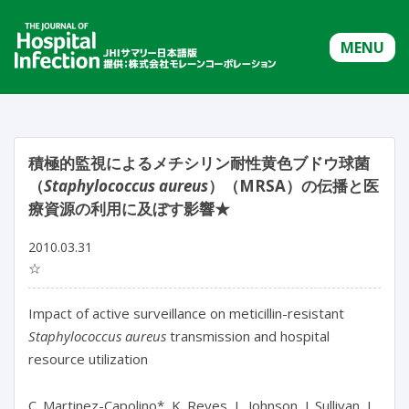
MENU
積極的監視によるメチシリン耐性黄色ブドウ球菌
（
Staphylococcus aureus
）（MRSA）の伝播と医
療資源の利用に及ぼす影響★
2010.03.31
☆
Impact of active surveillance on meticillin-resistant
Staphylococcus aureus
transmission and hospital
resource utilization
C. Martinez-Capolino*, K. Reyes, L. Johnson, J. Sullivan, L.