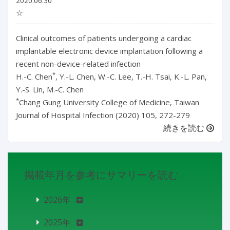
2020.06.30
☆
Clinical outcomes of patients undergoing a cardiac
implantable electronic device implantation following a
recent non-device-related infection
*
H.-C. Chen
, Y.-L. Chen, W.-C. Lee, T.-H. Tsai, K.-L. Pan,
Y.-S. Lin, M.-C. Chen
*
Chang Gung University College of Medicine, Taiwan
Journal of Hospital Infection (2020) 105, 272-279
続きを読む
掲載年月を参考にサマリーを読む
2026年
2025年