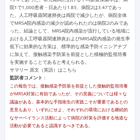
院1で1,000患者・日あたり1.85、病院2は3.47であっ
た。人工呼吸器関連肺炎は両院で減少したが、病院全体
でMRSA院内感染の減少が認められたのは病院2のみであ
った。結論として、MRSA院内感染が流行している地域に
おける人工呼吸器関連肺炎およびMRSA院内感染の発生率
低下に効果的な方策は、標準的な感染予防イニシアチブ
に加えて、接触感染予防策を前提とした積極的監視培養
を実施することであると考えられる。
サマリー 原文（英語）はこちら
監訳者コメント
：
この報告では、接触感染予防策を前提とした接触的監視培養
がMRSA対策に有効であったが、その意義については様々な
議論がある。基本的な手指衛生の実践こそが重要であるとの
意見もあり、いずれにせよ、それぞれの環境における継続的
なサーベイランス活動によって病院の対策を評価する地道な
活動が必要であると認識するべきである。