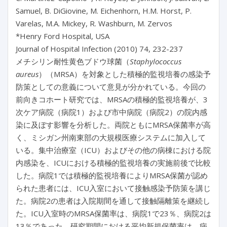
Samuel, B. DiGiovine, M. Eichenhorn, H.M. Horst, P.
Varelas, M.A. Mickey, R. Washburn, M. Zervos
*Henry Ford Hospital, USA
Journal of Hospital Infection (2010) 74, 232-237
メチシリン耐性黄色ブドウ球菌（
Staphylococcus
aureus
）（MRSA）を対象とした積極的監視培養の感染予
防策としての意義について意見が分かれている。今回の
前向きコホート研究では、MRSAの積極的監視培養が、3
次ケア病院（病院1）および市中病院（病院2）の院内感
染に及ぼす影響を分析した。両院ともにMRSA保菌率が高
く、ミシガン州南東部の大規模医療システムに加入して
いる。集中治療室（ICU）およびその他の病棟における院
内感染を、ICUにおける積極的監視培養の実施前後で比較
した。病院1では積極的監視培養によりMRSA保菌が認め
られた患者には、ICU入室において接触感染予防策を講じ
た。病院2の患者は入院期間を通して接触隔離策を継続し
た。ICU入室時のMRSA保菌率は、病院1で23％、病院2は
13％であった。研究期間における平均新規保菌率は、病