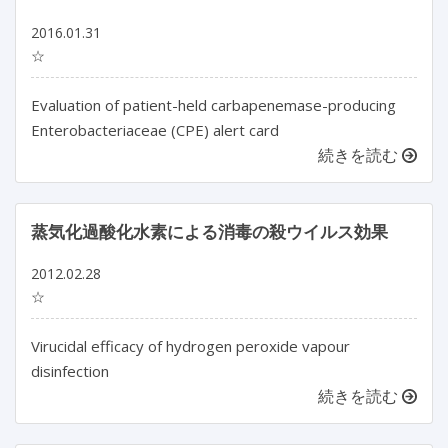
2016.01.31
☆
Evaluation of patient-held carbapenemase-producing
Enterobacteriaceae (CPE) alert card
続きを読む
蒸気化過酸化水素による消毒の殺ウイルス効果
2012.02.28
☆
Virucidal efficacy of hydrogen peroxide vapour
disinfection
続きを読む