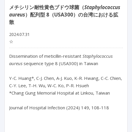
メチシリン耐性黄色ブドウ球菌（
Staphylococcus
aureus
）配列型 8（USA300）の台湾における拡
散
2024.07.31
☆
Dissemination of meticillin-resistant 
Staphylococcus 
aureus
 sequence type 8 (USA300) in Taiwan

Y-C. Huang*, C-J. Chen, A-J. Kuo, K-R. Hwang, C-C. Chien, 
C-Y. Lee, T-H. Wu, W-C. Ko, P-R. Hsueh

*Chang Gung Memorial Hospital at Linkou, Taiwan

Journal of Hospital Infection (2024) 149, 108-118
