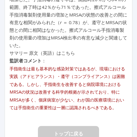
範囲、終了時は42％から71％であった。擦式アルコール
手指消毒製剤使用量の増加とMRSAの状態の改善との間に
有意な相関がみられた（
r
＝ 0.78）が、遵守とMRSAの状
態との間に相関はなかった。擦式アルコール手指消毒製
剤の使用量の増加はMRSA検出率の有意な減少と関連して
いた。
サマリー 原文（英語）はこちら
監訳者コメント
：
手指衛生は最も基本的な感染対策ではあるが、現場における
実践（アドヒアランス）・遵守（コンプライアンス）は困難
である。しかし、手指衛生を改善すると病院環境における
MRSAの状況は改善する科学的根拠が示されており、特に
MRSAが多く、個床病室が少ない、わが国の医療環境におい
ては手指衛生の重要性は一層に認識されるべきである。
トップに戻る