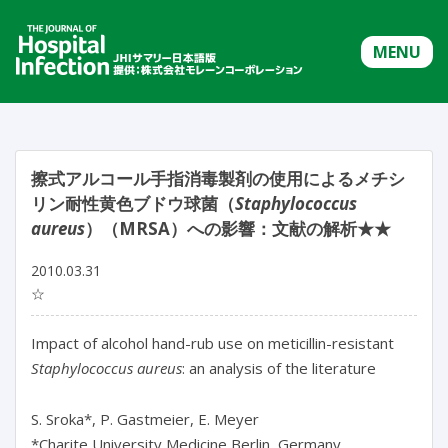
MENU
擦式アルコール手指消毒製剤の使用によるメチシ
リン耐性黄色ブドウ球菌（
Staphylococcus
aureus
）（MRSA）への影響：文献の解析★★
2010.03.31
☆
Impact of alcohol hand-rub use on meticillin-resistant
Staphylococcus aureus
: an analysis of the literature
S. Sroka*, P. Gastmeier, E. Meyer
*Charite University Medicine Berlin, Germany