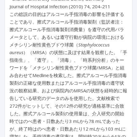
Journal of Hospital Infection (2010) 74, 204-211
この総説の目的はアルコール手指消毒の影響を評価する
ことであり、擦式アルコール手指消毒製剤（監訳者注：
擦式アルコール手指消毒製剤消費量）を遵守の代用パラ
メータとして、あるいは遵守行動が病院の環境における
メチシリン耐性黄色ブドウ球菌（
Staphylococcus
aureus
）（MRSA）の状態に及ぼす結果を観察した。「手
指衛生」、「遵守」、「消毒」、「時系列分析」のキー
ワードを「メチシリン耐性黄色ブドウ球菌/MRSA」と組
み合わせてMedlineを検索した。擦式アルコール手指消毒
製剤の正確な使用数またはアルコール手指消毒の遵守状
況の観察結果、および病院内のMRSAの状態を経時的に報
告している研究のデータのみを使用した。文献検索で
272件がヒットして、その12件の研究が適格基準に合致
した。擦式アルコール製剤の使用量は、介入研究の開始
時ではのべ患者・日数あたり3 mLから78 mLであった
が、終了時はのべ患者・日数あたり12 mLから103 mLに
増加した。手指消毒の遵守率は、開始時20％から64％の