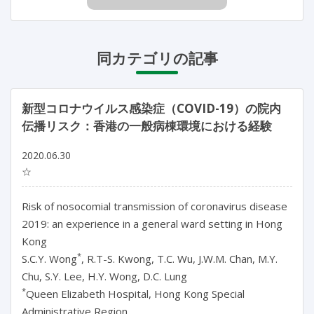
同カテゴリの記事
新型コロナウイルス感染症（COVID-19）の院内
伝播リスク：香港の一般病棟環境における経験
2020.06.30
☆
Risk of nosocomial transmission of coronavirus disease
2019: an experience in a general ward setting in Hong
Kong
*
S.C.Y. Wong
, R.T-S. Kwong, T.C. Wu, J.W.M. Chan, M.Y.
Chu, S.Y. Lee, H.Y. Wong, D.C. Lung
*
Queen Elizabeth Hospital, Hong Kong Special
Administrative Region