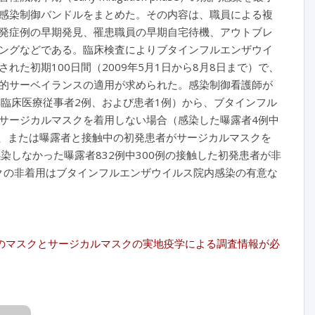
感染制御バンドルをまとめた。その内容は、職員による複
発症例の早期発見、罹患職員の早期自宅待機、アウトブレ
ングなどである。臨床検査によりブタインフルエンザウイ
れた初期100日間（2009年5月1日から8月8日まで）で、
医学的サーベイランスの適用が求められた。感染制御看護師が
非臨床医療従事者2例、および患者1例）から、ブタインフル
サージカルマスクを着用しない場合（感染した曝露者4例中
10）、または曝露者と接触中の初発患者がサージカルマスクを
染しなかった曝露者832例中300例の接触した初発患者が非
ルマスクの非着用はブタインフルエンザウイルス院内感染の有意な
プのマスクとサージカルマスクの実地疫学による調査情報が必