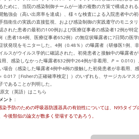
るために、当院の感染制御チームが一連の複数の方策で構成される
開勉強会（高い出席率を達成）、様々な検査による入院患者中の初
手指衛生の実践の直接監視、および感染制御の実践遵守のモニタリ
認された患者の最初の100例および医療従事者の感染者12例が特定さ
6例（患者184例、医療従事者652例）の無症状曝露者に7日間の
症状発現をモニターした。4例（0.48％）の曝露者（研修医1例、
イルスがウイルス学的に確認された。初発患者と接触中の曝露者が
着用、感染しなかった曝露者832例中264例が非着用、
P
＝ 0.0
い場合（感染した曝露者4例中4例の接触した初発患者が非着用、感
＝ 0.017［Fisherの正確確率検定］）のいずれも、サージカ
子であることが判明した。
 原文（英語）はこちら
メント
：
の感染予防のための呼吸器防護器具の有効性については、N95タイ
、今後類似の論文が数多く登場するであろう。