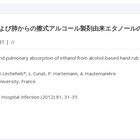
よび肺からの擦式アルコール製剤由来エタノール
☆
31
nd pulmonary absorption of ethanol from alcohol-based hand rub

-Lecheheb*, L. Cunat, P. Hartemann, A. Hautemanière

iversity, France

f Hospital Infection (2012) 81, 31-35
