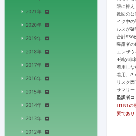
限に抑え
2021年
数回の公
イク中の
2020年
ルスが確
合計83
2019年
曝露者の
2018年
エンザウ
4例が非
2017年
着用しな
着用、
P
2016年
リスク因
サマリー
2015年
監訳者コ
2014年
H1N1
要であり
2013年
2012年