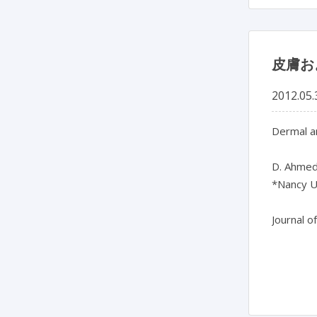
皮膚お
2012.05.
Dermal a
D. Ahmed
*Nancy Un
Journal o