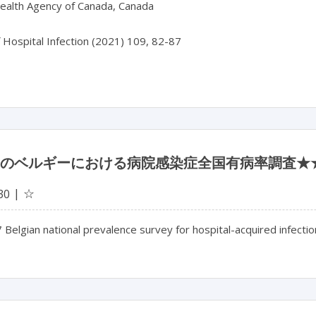
Health Agency of Canada, Canada
f Hospital Infection (2021) 109, 82-87
7年のベルギーにおける病院感染症全国有病率調査★
☆
30
Belgian national prevalence survey for hospital-acquired infecti