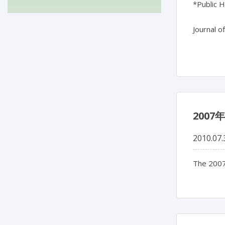
*Public 
Journal o
200
2010.07.
The 2007 