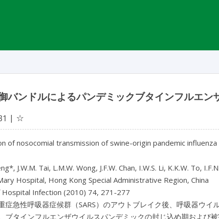
御バンドルによるパンデミックブタインフルエンザ
☆
31
n of nosocomial transmission of swine-origin pandemic influenza 
eng*, J.W.M. Tai, L.M.W. Wong, J.F.W. Chan, I.W.S. Li, K.K.W. To, I.F.
ary Hospital, Hong Kong Special Administrative Region, China
f Hospital Infection (2010) 74, 271-277
重症急性呼吸器症候群（SARS）のアウトブレイク後、呼吸器ウイ
ブタインフルエンザウイルスパンデミックの封じ込め期および被害軽減期早期