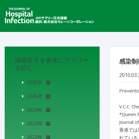
掲載年月を参考にサマリー
感染制
を読む
2010.03.
2026年
Preventio
2025年
V.C.C. Ch
2024年
*Queen M
Journal o
2023年
香港では
2022年
れている。