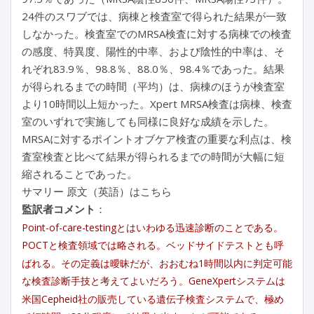
24件のスワブでは、病棟と検査室で得られた結果が一致
しなかった。検査室でのMRSA検査に対する病棟での検査
の感度、特異度、陽性的中率、および陰性的中率は、そ
れぞれ83.9％、98.8％、88.0％、98.4％であった。結果
が得られるまでの時間（平均）は、病棟のほうが検査室
より10時間以上短かった。Xpert MRSA検査は病棟、検査
室のいずれで実施しても同様に良好な成績を示した。
MRSAに対するポイントオブケア検査の重要な利点は、検
査室検査と比べて結果が得られるまでの時間が大幅に短
縮されることであった。
サマリー 原文（英語）はこちら
監訳者コメント
：
Point-of-care-testingとはいわゆる迅速診断のことである。
POCTと検査領域では略される。ベッドサイドテストとも呼
ばれる。その定義は曖昧だが、おおむね1時間以内に判定可能
な検査診断手技と考えてよいだろう。GeneXpertシステムは
米国Cepheid社の販売している遺伝子検査システムで、極め