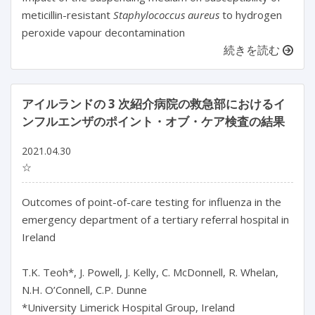
meticillin-resistant
Staphylococcus aureus
to hydrogen
peroxide vapour decontamination
続きを読む
アイルランドの 3 次紹介病院の救急部におけるイ
ンフルエンザのポイント・オブ・ケア検査の結果
2021.04.30
☆
Outcomes of point-of-care testing for influenza in the
emergency department of a tertiary referral hospital in
Ireland
T.K. Teoh*, J. Powell, J. Kelly, C. McDonnell, R. Whelan,
N.H. O’Connell, C.P. Dunne
*University Limerick Hospital Group, Ireland