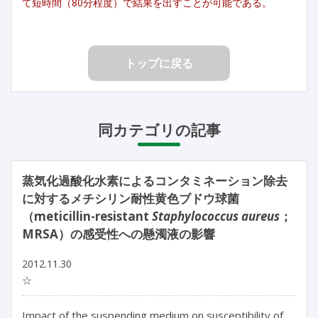
て短時間（80分程度）で結果を出すことが可能である。
トップに戻る
同カテゴリの記事
蒸気化過酸化水素によるコンタミネーション除去
に対するメチシリン耐性黄色ブドウ球菌
（meticillin-resistant
Staphylococcus aureus
；
MRSA）の感受性への懸濁液の影響
2012.11.30
☆
Impact of the suspending medium on susceptibility of