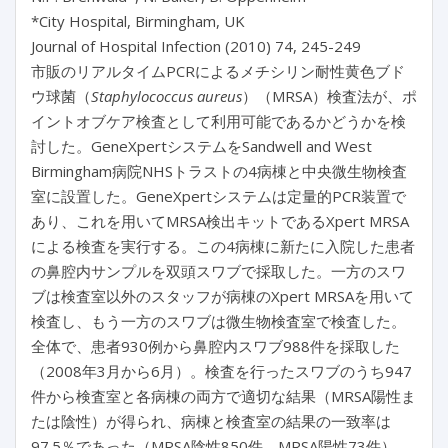
*City Hospital, Birmingham, UK
Journal of Hospital Infection (2010) 74, 245-249
市販のリアルタイムPCRによるメチシリン耐性黄色ブド
ウ球菌（
Staphylococcus aureus
）（MRSA）検査法が、ポ
イントオブケア検査として利用可能であるかどうかを検
討した。GeneXpertシステムをSandwell and West
Birmingham病院NHSトラストの4病棟と中央微生物検査
室に設置した。GeneXpertシステムは定量的PCR装置で
あり、これを用いてMRSA検出キットであるXpert MRSA
による検査を実行する。この4病棟に新たに入院した患者
の鼻腔内サンプルを双頭スワブで採取した。一方のスワ
ブは検査室以外のスタッフが病棟のXpert MRSAを用いて
検査し、もう一方のスワブは微生物検査室で検査した。
全体で、患者930例から鼻腔内スワブ988件を採取した
（2008年3月から6月）。検査を行ったスワブのうち947
件から検査室と各病棟の両方で適切な結果（MRSA陽性ま
たは陰性）が得られ、病棟と検査室の結果の一致率は
97.5％であった（MRSA陰性850件、MRSA陽性73件）。