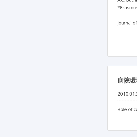
*Erasmus
Journal o
病院環
2010.01.
Role of c