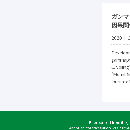
ガンマ
因果関
2020.11.
Developme
gammapro
C. Volling
*
Mount Si
Journal o
Reproduced from the Jou
Although the translation was carrie