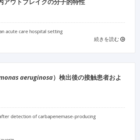
院内アウトブレイクの分子的特性
an acute care hospital setting
続きを読む
monas aeruginosa
）検出後の接触患者およ
Outbreak investigations of contact patients and the hospital environment after detection of carbapenemase-producing 
Severin
