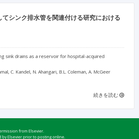
してシンク排水管を関連付ける研究における
ng sink drains as a reservoir for hospital-acquired
 Jamal, C. Kandel, N. Ahangari, B.L. Coleman, A. McGeer
続きを読む
ermission from Elsevier.
by Elsevier prior to posting online.