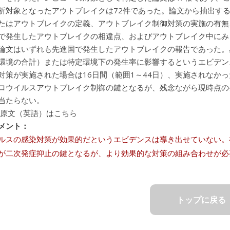
析対象となったアウトブレイクは72件であった。論文から抽出す
たはアウトブレイクの定義、アウトブレイク制御対策の実施の有無
で発生したアウトブレイクの相違点、およびアウトブレイク中にみ
論文はいずれも先進国で発生したアウトブレイクの報告であった。
環境の合計）または特定環境下の発生率に影響するというエビデン
対策が実施された場合は16日間（範囲1～44日）、実施されなかっ
ロウイルスアウトブレイク制御の鍵となるが、残念ながら現時点の
当たらない。
 原文（英語）はこちら
メント：
ルスの感染対策が効果的だというエビデンスは導き出せていない。
が二次発症抑止の鍵となるが、より効果的な対策の組み合わせが必
トップに戻る