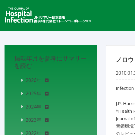
掲載年月を参考にサマリー
ノロウ
を読む
2010.01.
2026年
Infection
2025年
J.P. Harri
2024年
*Health P
Journal o
2023年
閉鎖環境
2022年
のレビュ