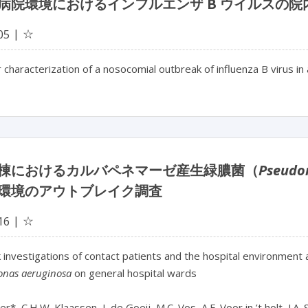
病院環境におけるインフルエンザ B ウイルスの
☆
05
 characterization of a nosocomial outbreak of influenza B virus in 
棟におけるカルバペネマーゼ産生緑膿菌（
Pseudo
環境のアウトブレイク調査
☆
16
nas aeruginosa
 on general hospital wards

er*, C.H.W. Klaassen, I. de Goeij, M.C. Vos, A.F. Voor in ’t holt, J.A. 