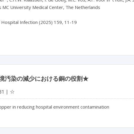
 MC University Medical Center, The Netherlands

f Hospital Infection (2025) 159, 11-19

境汚染の減少における銅の役割★
☆
31
opper in reducing hospital environment contamination