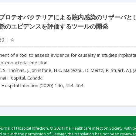
プロテオバクテリアによる院内感染のリザーバと
係のエビデンスを評価するツールの開発
☆
30
nt of a tool to assess evidence for causality in studies implicati
teobacterial infection
*
, S. Thomas, J. Johnstone, H.C. Maltezou, D. Mertz, R. Stuart, A.J.
nai Hospital, Canada
f Hospital Infection (2020) 106, 454-464
rnal of Hospital Infection, © 2024 The Healthcare Infection Society, with p
d out with the permission of Elsevier, the translation has not been reviewed 