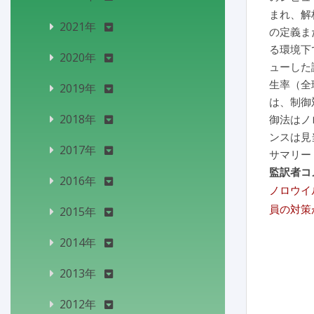
まれ、解
2021年
の定義ま
る環境下
2020年
ューした
生率（全
2019年
は、制御
2018年
御法はノ
ンスは見
2017年
サマリー
監訳者コ
2016年
ノロウイ
員の対策
2015年
2014年
2013年
2012年