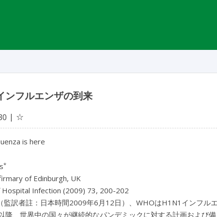
1インフルエンザの到来
☆
30
luenza is here
*
s
firmary of Edinburgh, UK
f Hospital Infection (2009) 73, 200-202
日（監訳者註：日本時間2009年6月12日）、WHOはH1N1イン
以降、世界中の国々が継続的なパンデミックに対する計画および備