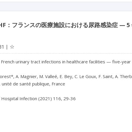
TIHF：フランスの医療施設における尿路感染症 — 5 
☆
31
French urinary tract infections in healthcare facilities — five-yea
forest*, A. Magnier, M. Valleé, E. Bey, C. Le Goux, F. Saint, A. Therb
, unité de santé publique, France

f Hospital Infection (2021) 116, 29-36
