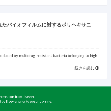
れたバイオフィルムに対するポリヘキサニ
roduced by multidrug-resistant bacteria belonging to high-
続きを読む
ermission from Elsevier.
by Elsevier prior to posting online.