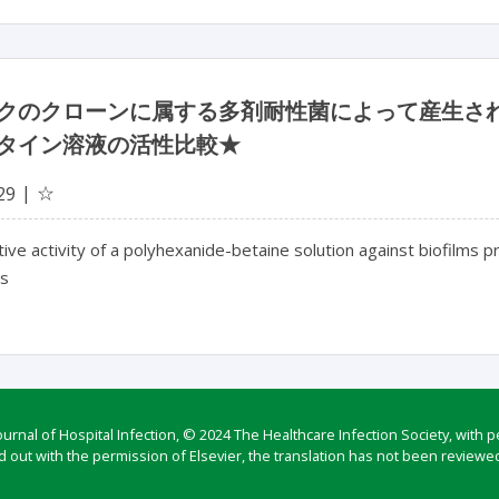
クのクローンに属する多剤耐性菌によって産生さ
タイン溶液の活性比較★
☆
29
ve activity of a polyhexanide-betaine solution against biofilms p
es
rnal of Hospital Infection, © 2024 The Healthcare Infection Society, with p
d out with the permission of Elsevier, the translation has not been reviewed 