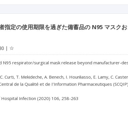
者指定の使用期限を過ぎた備蓄品の N95 マスク
☆
30
d N95 respirator/surgical mask release beyond manufacturer-desig
Central de la Qualité et de I’Information Pharmaceutiques (SCQIP)
f Hospital Infection (2020) 106, 258-263
