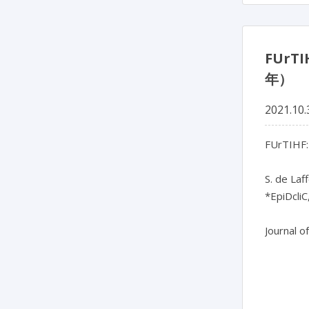
FUr
年）
2021.10.
FUrTIHF: 
S. de Laf
*EpiDcliC
Journal o