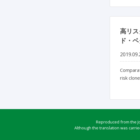
高リス
ド・ベ
2019.09.
Comparati
risk clon
Reproduced from the Jou
Although the translation was carrie