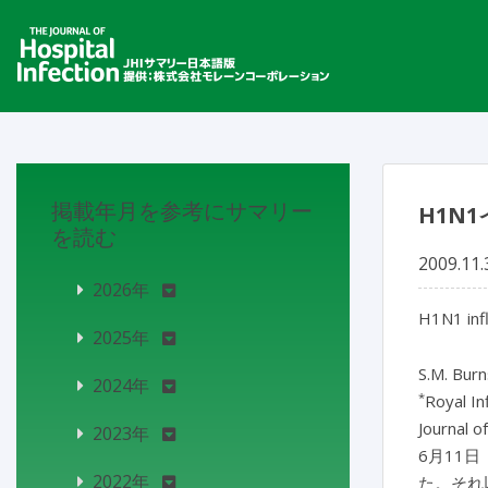
掲載年月を参考にサマリー
H1N
を読む
2009.11.
2026年
H1N1 inf
2025年
S.M. Burn
2024年
*
Royal In
Journal o
2023年
6月11
2022年
た。それ