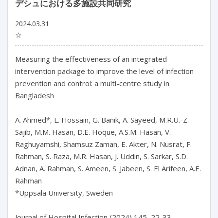
デシュにおける多施設共同研究
2024.03.31
☆
Measuring the effectiveness of an integrated 
intervention package to improve the level of infection 
prevention and control: a multi-centre study in 
Bangladesh

A. Ahmed*, L. Hossain, G. Banik, A. Sayeed, M.R.U.-Z. 
Sajib, M.M. Hasan, D.E. Hoque, A.S.M. Hasan, V. 
Raghuyamshi, Shamsuz Zaman, E. Akter, N. Nusrat, F. 
Rahman, S. Raza, M.R. Hasan, J. Uddin, S. Sarkar, S.D. 
Adnan, A. Rahman, S. Ameen, S. Jabeen, S. El Arifeen, A.E. 
Rahman

*Uppsala University, Sweden

Journal of Hospital Infection (2024) 145, 22-33
