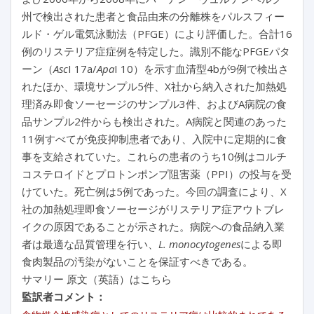
州で検出された患者と食品由来の分離株をパルスフィー
ルド・ゲル電気泳動法（PFGE）により評価した。合計16
例のリステリア症症例を特定した。識別不能なPFGEパタ
ーン（
Asc
I 17a/
Apa
I 10）を示す血清型4bが9例で検出さ
れたほか、環境サンプル5件、X社から納入された加熱処
理済み即食ソーセージのサンプル3件、およびA病院の食
品サンプル2件からも検出された。A病院と関連のあった
11例すべてが免疫抑制患者であり、入院中に定期的に食
事を支給されていた。これらの患者のうち10例はコルチ
コステロイドとプロトンポンプ阻害薬（PPI）の投与を受
けていた。死亡例は5例であった。今回の調査により、X
社の加熱処理即食ソーセージがリステリア症アウトブレ
イクの原因であることが示された。病院への食品納入業
者は最適な品質管理を行い、
L. monocytogenes
による即
食肉製品の汚染がないことを保証すべきである。
サマリー 原文（英語）はこちら
監訳者コメント：