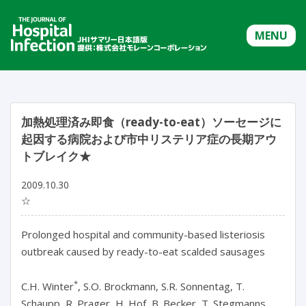
MENU
加熱処理済み即食（ready-to-eat）ソーセージに
起因する病院および市中リステリア症の長期アウ
トブレイク★
2009.10.30
☆
Prolonged hospital and community-based listeriosis
outbreak caused by ready-to-eat scalded sausages
*
C.H. Winter
, S.O. Brockmann, S.R. Sonnentag, T.
Schaupp, R. Prager, H. Hof, B. Becker, T. Stegmanns,