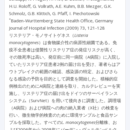
H.U. Roloff, G. Vollrath, A.E. Kuhm, B.B. Mezger, G.K.
Schmolz, G.B. Klittich, G. Pfaff, I. Piechotowski
*
Baden-Wurttemberg State Health Office, Germany
Journal of Hospital Infection (2009) 73, 121-128
リステリア・モノサイトゲネス（
Listeria
monocytogenes
）は食物媒介性の病原性細菌である。免
疫不全患者は侵襲性リステリア症の発症リスクが高く、
その致死率は高い。発症前に同一病院（A病院）に入院し
ていたリステリア症患者2例の届け出を受け、著者らはア
ウトブレイクの範囲の確認、感染源の特定、およびさら
なる感染の予防を目的として調査を開始した。積極的症
例検出のためにA病院と連絡を取り、カルテレビューを実
施し、リステリア症の届け出をドイツのサーベイランス
システム（SurvNet）を用いて後向きに調査した。調理場
（A病院）および病院への肉の納入業者（X社）の検査を
行い、微生物学的検査のために環境サンプルと食品サン
プルを採取した。すべての
L. monocytogenes
分離株、お
よび2006年から2008年にバーデン・ヴュルテンベルク