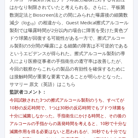
はかなり制限されていたと考えられる。さらに、平板菌
数測定法とBioscreen法との間にみられた曝露後の細菌数
減少（log
）の相違から、Guest Medical擦式アルコール
10
製剤では曝露時間が2分以内の場合に障害を受けた黄色ブ
ドウ球菌が回復する可能性がある一方で、擦式アルコー
ル製剤の5分間の曝露による細菌の障害は不可逆的である
というエビデンスが得られた。擦式アルコール製剤の導
入により医療従事者の手指衛生の遵守率は改善したが、
今回の観察からこれらの製品の有効性を確保するために
は接触時間が重要な要素であることが明らかとなった。
サマリー 原文（英語）はこちら
監訳者コメント：
今回試験された3つの擦式アルコール製剤のうち、すべてが
10秒の反応時間で、1つは30秒の反応時間でもブドウ球菌を
十分に減菌しなかった。手指衛生にかける時間と、その後の
アルコールの手指からの蒸発時間を考えると、10秒で十分な
減菌作用を得る必要はないと思われるが、30秒でも十分でな