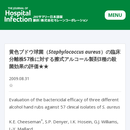
MENU
黄色ブドウ球菌（
Staphylococcus aureus
）の臨床
分離株57株に対する擦式アルコール製剤3種の殺
菌効果の評価★★
2009.08.31
☆
Evaluation of the bactericidal efficacy of three different
alcohol hand rubs against 57 clinical isolates of
S. aureus
*
K.E. Cheeseman
, S.P. Denyer, I.K. Hosein, G.J. Williams,
J.-Y. Maillard