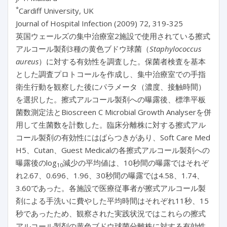
*
Cardiff University, UK
Journal of Hospital Infection (2009) 72, 319-325
英国ウェールズの集中治療室2施設で使用されている擦式
アルコール製剤3種の黄色ブドウ球菌（
Staphylococcus
aureus
）に対する有効性を調査した。保菌者検査を基本
とした調査プロトコールを作成し、集中治療室での手指
衛生行動を観察した後にパラメータ（濃度、接触時間）
を選択した。擦式アルコール製剤への曝露後、標準平板
菌数測定法とBioscreen C Microbial Growth Analyserを併
用して生菌数を計数した。臨床分離株に対する擦式アル
コール製剤の有効性にはばらつきがあり、Soft Care Med
H5、Cutan、Guest Medicalの各擦式アルコール製剤への
曝露後のlog
減少の平均値は、10秒間の曝露ではそれぞ
10
れ2.67、0.696、1.96、30秒間の曝露では4.58、1.74、
3.60であった。各施設で医療従事者が擦式アルコール製
剤による手洗いに費やした平均時間はそれぞれ11秒、15
秒であったため、観察された実践状況ではこれらの擦式
アルコール製剤の黄色ブドウ球菌分離株に対する有効性