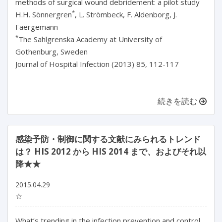
methods of surgical wound debridement: a pilot study
*
H.H. Sönnergren
, L. Strömbeck, F. Aldenborg, J.
Faergemann
*
The Sahlgrenska Academy at University of
Gothenburg, Sweden
Journal of Hospital Infection (2013) 85, 112-117
続きを読む
感染予防・制御に関する文献にみられるトレンド
は？ HIS 2012 から HIS 2014 まで、およびそれ以
降★★
2015.04.29
☆
What’s trending in the infection prevention and control