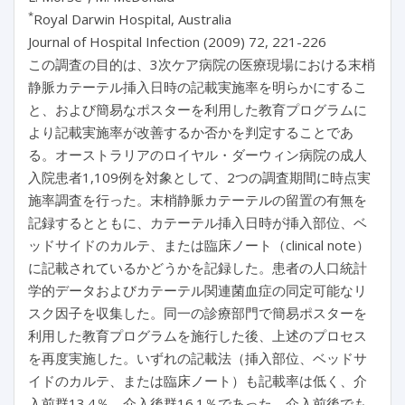
*
Royal Darwin Hospital, Australia
Journal of Hospital Infection (2009) 72, 221-226
この調査の目的は、3次ケア病院の医療現場における末梢
静脈カテーテル挿入日時の記載実施率を明らかにするこ
と、および簡易なポスターを利用した教育プログラムに
より記載実施率が改善するか否かを判定することであ
る。オーストラリアのロイヤル・ダーウィン病院の成人
入院患者1,109例を対象として、2つの調査期間に時点実
施率調査を行った。末梢静脈カテーテルの留置の有無を
記録するとともに、カテーテル挿入日時が挿入部位、ベ
ッドサイドのカルテ、または臨床ノート（clinical note）
に記載されているかどうかを記録した。患者の人口統計
学的データおよびカテーテル関連菌血症の同定可能なリ
スク因子を収集した。同一の診療部門で簡易ポスターを
利用した教育プログラムを施行した後、上述のプロセス
を再度実施した。いずれの記載法（挿入部位、ベッドサ
イドのカルテ、または臨床ノート）も記載率は低く、介
入前群13.4％、介入後群16.1％であった。介入前後でも