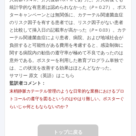
統計学的な有意差は認められなかった（
P
= 0.27）。ポス
ターキャンペーンとは無関係に、カテーテル関連菌血症
のリスク因子を有する患者では、リスク因子がない患者
と比較して挿入日の記載率が高かった（
P
= 0.03）。カテ
ーテル関連菌血症により患者、病院、および地域社会が
負担すると可能性がある費用を考慮すると、感染制御に
関する病院内の勧告の遵守率が極めて不良であったのは
意外である。ポスターを利用した教育プログラム単独で
は、この状況を改善する効果はほとんどなかった。
サマリー 原文（英語）はこちら
監訳者コメント：
末梢静脈カテーテル管理のような日常的な業務におけるプロ
トコールの遵守を図るというのはやはり難しい。ポスターぐ
らいじゃ何ともならないのか？
トップに戻る