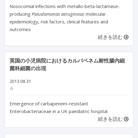
Nosocomial infections with metallo-beta-lactamase-
producing
Pseudomonas aeruginosa
: molecular
epidemiology, risk factors, clinical features and
outcomes
続きを読む
英国の小児病院におけるカルバペネム耐性腸内細
菌科細菌の出現
2013.08.31
☆
Emergence of carbapenem-resistant
Enterobacteriaceae in a UK paediatric hospital
続きを読む