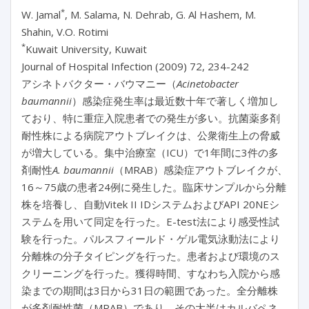
*
W. Jamal
, M. Salama, N. Dehrab, G. Al Hashem, M.
Shahin, V.O. Rotimi
*
Kuwait University, Kuwait
Journal of Hospital Infection (2009) 72, 234-242
アシネトバクター・バウマニー（
Acinetobacter
baumannii
）感染症発生率は最近数十年で著しく増加し
ており、特に重症入院患者での発生が多い。抗菌薬多剤
耐性株による病院アウトブレイクは、公衆衛生上の脅威
が増大している。集中治療室（ICU）で1年間に3件の多
剤耐性
A. baumannii
（MRAB）感染症アウトブレイクが、
16～75歳の患者24例に発生した。臨床サンプルから分離
株を培養し、自動Vitek II IDシステムおよびAPI 20NEシ
ステムを用いて同定を行った。E-test法により感受性試
験を行った。パルスフィールド・ゲル電気泳動法により
分離株の分子タイピングを行った。患者および環境のス
クリーニングを行った。獲得時間、すなわち入院から感
染までの期間は3日から31日の範囲であった。全分離株
が多剤耐性菌（MRAB）であり、その大半はカルバペネ