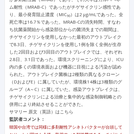
ム耐性（MRAB-C）であったがチゲサイクリン感性であ
り、最小発育阻止濃度（MIC
）は2 μg/mLであった。全
90
死亡率は16.7％であった。MRAB-Cの消失時間、すなわ
ち抗菌薬開始から感染部位からの菌消失までの期間は、
チゲサイクリンを使用しなかった最初のアウトブレイク
で8.3日、チゲサイクリンを使用し1例を除く全例が生存
した2回目および3回目のアウトブレイクでは、それぞれ
2.8日、3.1日であった。環境スクリーニングにより、ICU
内の多くの環境表面および機器に目視による汚染が認め
られた。アウトブレイク菌株は2種類の異なるクローン
（DおよびE）に属していたが、環境株14株は3種類のグ
ループ（A～C）に属していた。感染アウトブレイクは、
チゲサイクリンによる治療と集中的な感染制御戦略との
併用により終結させることができた。
サマリー 原文（英語）はこちら
監訳者コメント：
韓国や台湾では同様に多剤耐性アシネトバクターが台頭して