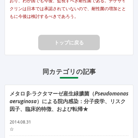
おり、わが国でも今後、監視すべき耐性菌である。チゲサイ
クリンは日本では承認されていないので、耐性菌の増加とと
もに今後は検討するべきであろう。
トップに戻る
同カテゴリの記事
メタロ β-ラクタマーゼ産生緑膿菌（
Pseudomonas
aeruginosa
）による院内感染：分子疫学、リスク
因子、臨床的特徴、および転帰★
2014.08.31
☆