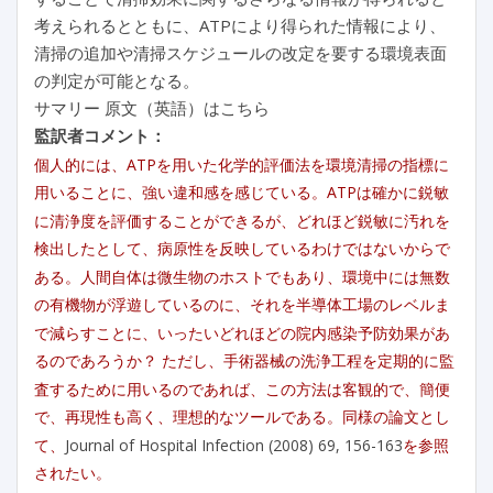
考えられるとともに、ATPにより得られた情報により、
清掃の追加や清掃スケジュールの改定を要する環境表面
の判定が可能となる。
サマリー 原文（英語）はこちら
監訳者コメント：
個人的には、ATPを用いた化学的評価法を環境清掃の指標に
用いることに、強い違和感を感じている。ATPは確かに鋭敏
に清浄度を評価することができるが、どれほど鋭敏に汚れを
検出したとして、病原性を反映しているわけではないからで
ある。人間自体は微生物のホストでもあり、環境中には無数
の有機物が浮遊しているのに、それを半導体工場のレベルま
で減らすことに、いったいどれほどの院内感染予防効果があ
るのであろうか？ ただし、手術器械の洗浄工程を定期的に監
査するために用いるのであれば、この方法は客観的で、簡便
で、再現性も高く、理想的なツールである。同様の論文とし
て、
Journal of Hospital Infection (2008) 69, 156-163
を参照
されたい。