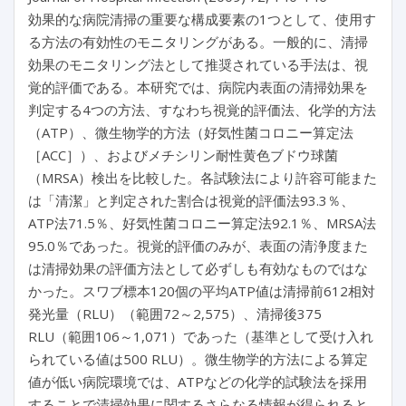
効果的な病院清掃の重要な構成要素の1つとして、使用す
る方法の有効性のモニタリングがある。一般的に、清掃
効果のモニタリング法として推奨されている手法は、視
覚的評価である。本研究では、病院内表面の清掃効果を
判定する4つの方法、すなわち視覚的評価法、化学的方法
（ATP）、微生物学的方法（好気性菌コロニー算定法
［ACC］）、およびメチシリン耐性黄色ブドウ球菌
（MRSA）検出を比較した。各試験法により許容可能また
は「清潔」と判定された割合は視覚的評価法93.3％、
ATP法71.5％、好気性菌コロニー算定法92.1％、MRSA法
95.0％であった。視覚的評価のみが、表面の清浄度また
は清掃効果の評価方法として必ずしも有効なものではな
かった。スワブ標本120個の平均ATP値は清掃前612相対
発光量（RLU）（範囲72～2,575）、清掃後375
RLU（範囲106～1,071）であった（基準として受け入れ
られている値は500 RLU）。微生物学的方法による算定
値が低い病院環境では、ATPなどの化学的試験法を採用
することで清掃効果に関するさらなる情報が得られると