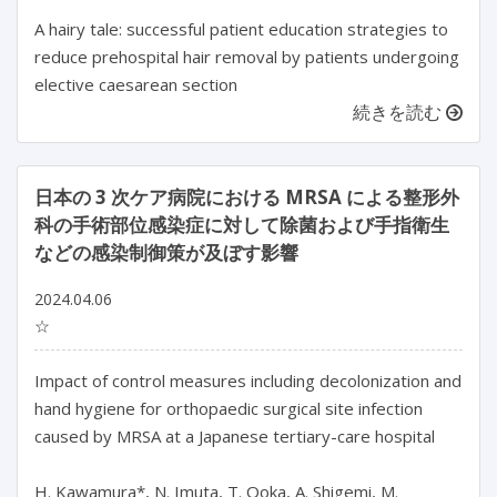
A hairy tale: successful patient education strategies to
reduce prehospital hair removal by patients undergoing
elective caesarean section
続きを読む
日本の 3 次ケア病院における MRSA による整形外
科の手術部位感染症に対して除菌および手指衛生
などの感染制御策が及ぼす影響
2024.04.06
☆
Impact of control measures including decolonization and 
hand hygiene for orthopaedic surgical site infection 
caused by MRSA at a Japanese tertiary-care hospital

H. Kawamura*, N. Imuta, T. Ooka, A. Shigemi, M. 