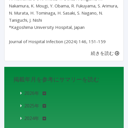
Nakamura, K. Mougi, Y. Obama, R. Fukuyama, S. Arimura, 
N. Murata, H. Tominaga, H. Sasaki, S. Nagano, N. 
Taniguchi, J. Nishi

*Kagoshima University Hospital, Japan

続きを読む
掲載年月を参考にサマリーを読む
2026年
2025年
2024年