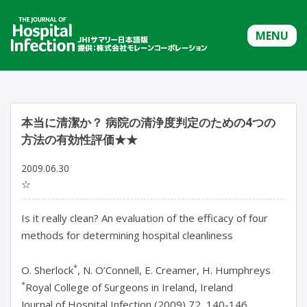
MENU
本当に清潔か？ 病院の清浄度判定のための4つの
方法の有効性評価★★
2009.06.30
☆
Is it really clean? An evaluation of the efficacy of four
methods for determining hospital cleanliness
*
O. Sherlock
, N. O’Connell, E. Creamer, H. Humphreys
*
Royal College of Surgeons in Ireland, Ireland
Journal of Hospital Infection (2009) 72, 140-146