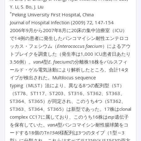
Y. Li, S. Bo, J. Liu
*
Peking University First Hospital, China
Journal of Hospital Infection (2009) 72, 147-154
2006年9月から2007年8月に20床の集中治療室（ICU）
で14例の患者に発生したバンコマイシン耐性エンテロコ
ッカス・フェシウム（
Enterococcus faecium
）によるアウ
トブレイクを調査した（発生率は1,000 ICU患者日あたり
3.56例）。
vanA
型
E. faecium
の分離株18株をパルスフィ
ールド・ゲル電気泳動により解析したところ、合計14タ
イプが検出された。Multilocus sequence
typing（MLST）法により、異なる8つの配列型（ST）
（ST78、ST117、ST203、ST316、ST362、ST363、
ST364、ST365）が同定され、このうち4つ（ST362、
ST363、ST364、ST365）は新型であった。17株はclonal
complex CC17に属しており、このうち16株は
esp
遺伝子
を保有していた。
vanA
型バンコマイシン耐性腸球菌をコ
ードする18個のTn
1546
様配列は3つのタイプ（1型～3
型）に分類され、これらはすべてIS
1216V
とIS
1542
の両方