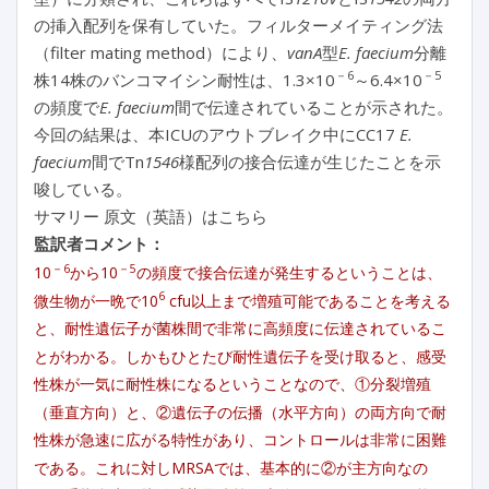
の挿入配列を保有していた。フィルターメイティング法
（filter mating method）により、
vanA
型
E. faecium
分離
－6
－5
株14株のバンコマイシン耐性は、1.3×10
～6.4×10
の頻度で
E. faecium
間で伝達されていることが示された。
今回の結果は、本ICUのアウトブレイク中にCC17
E.
faecium
間でTn
1546
様配列の接合伝達が生じたことを示
唆している。
サマリー 原文（英語）はこちら
監訳者コメント：
－6
－5
10
から10
の頻度で接合伝達が発生するということは、
6
微生物が一晩で10
cfu以上まで増殖可能であることを考える
と、耐性遺伝子が菌株間で非常に高頻度に伝達されているこ
とがわかる。しかもひとたび耐性遺伝子を受け取ると、感受
性株が一気に耐性株になるということなので、①分裂増殖
（垂直方向）と、②遺伝子の伝播（水平方向）の両方向で耐
性株が急速に広がる特性があり、コントロールは非常に困難
である。これに対しMRSAでは、基本的に②が主方向なの