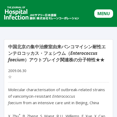
MENU
中国北京の集中治療室由来バンコマイシン耐性エ
ンテロコッカス・フェシウム（
Enterococcus
faecium
）アウトブレイク関連株の分子特性★★
2009.06.30
☆
Molecular characterisation of outbreak-related strains
of vancomycin-resistant
Enterococcus
faecium
from an intensive care unit in Beijing, China
*
X. Zhu
, B. Zheng, S. Wang, R.J.L. Willems, F. Xue, X. Cao,