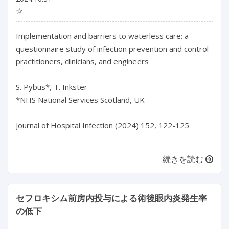
☆
Implementation and barriers to waterless care: a 
questionnaire study of infection prevention and control 
practitioners, clinicians, and engineers

S. Pybus*, T. Inkster

*NHS National Services Scotland, UK

Journal of Hospital Infection (2024) 152, 122-125

続きを読む
セフロキシム前房内投与による術後眼内炎発生率
の低下