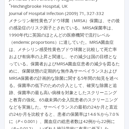
*
Hinchingbrooke Hospital, UK
Journal of Hospital Infection (2009) 71, 327-332
メチシリン耐性黄色ブドウ球菌（MRSA）保菌は、その後
の感染症のリスク因子とされている。MRSA保菌率は、
1990年代に英国のほとんどの医療機関で流行レベル
（endemic proportions）に達していた。MRSA菌血症
は、メチシリン感受性黄色ブドウ球菌と比較して死亡率
および有病率の上昇と関連し、その減少は国の目標とな
っている。保菌者およびMRSA菌血症患者の減少を図るた
めに、保菌状態の定期的な無作為サーベイランスおよび
MRSA保菌者の計画的な除菌に関する5年間の知見を述べ
る。保菌率の低下のための介入として、確実な除菌と追
跡、保菌率の最も高い病棟を対象としたスクリーニング
と教育の強化、65歳未満の全入院患者のスクリーニング
などを実施した。サーベイランスの最初の24か月と直近
の24か月を比較すると、患者の保菌率は14.6％から7.0％
に（
P
＜0.001）、菌血症の総患者数は42例から22例に
（
P
＝0.012）、いずれも統計学的に有意に低下した。