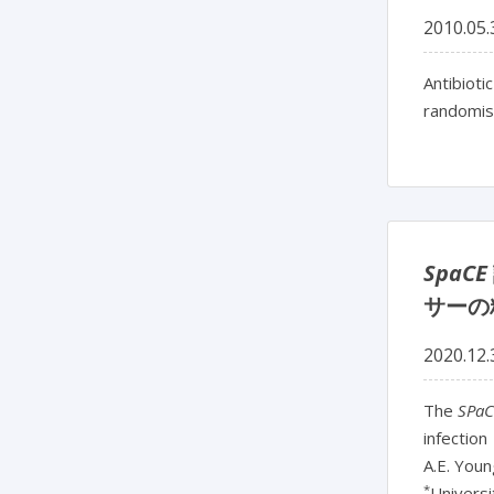
2010.05.
Antibioti
randomise
SpaCE
サーの
2020.12.
The
SPaC
infection
A.E. Youn
*
Universi