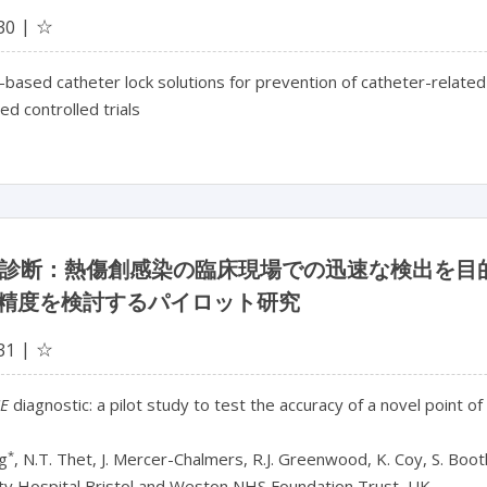
☆
30
c-based catheter lock solutions for prevention of catheter-relate
d controlled trials
診断：熱傷創感染の臨床現場での迅速な検出を目
精度を検討するパイロット研究
☆
31
E
diagnostic: a pilot study to test the accuracy of a novel point o
*
g
, N.T. Thet, J. Mercer-Chalmers, R.J. Greenwood, K. Coy, S. Booth,
ty Hospital Bristol and Weston NHS Foundation Trust, UK