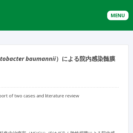
MENU
etobacter baumannii
）による院内感染髄膜
port of two cases and literature review