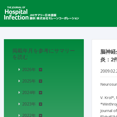
掲載年月を参考にサマリー
脳神経
を読む
炎：2
2026年
2009.02.
2025年
Neurosur
2024年
V. Krol*,
2023年
*Winthro
Journal o
2022年