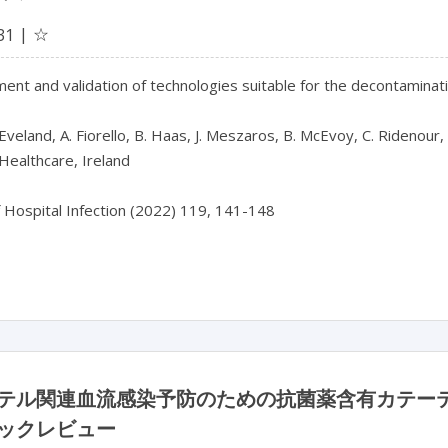
☆
31
nt and validation of technologies suitable for the decontaminat
. Eveland, A. Fiorello, B. Haas, J. Meszaros, B. McEvoy, C. Ridenour, 
ealthcare, Ireland

f Hospital Infection (2022) 119, 141-148

テル関連血流感染予防のための抗菌薬含有カテー
ックレビュー