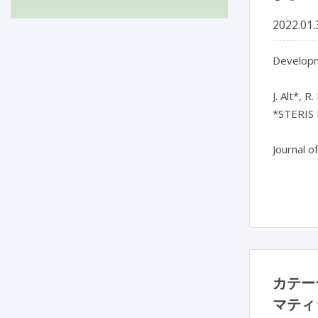
2022.01.
Developme
J. Alt*, R
*STERIS H
Journal o
カテー
マティ