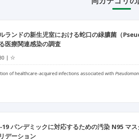
同カテゴリの
ルランドの新生児室における蛇口の緑膿菌（Pseudom
る医療関連感染の調査
☆
30
tion of healthcare-acquired infections associated with
Pseudomona
ID-19 パンデミックに対応するための汚染 N95
リデーション