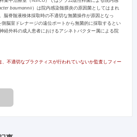
集中治療室（NSICU）ではグラム陰性桿菌による院内感
acter baumannii
）は院内感染髄膜炎の原因菌としてはまれ
い。脳脊髄液検体採取時の不適切な無菌操作が原因となっ
を側脳室ドレナージの遠位ポートから無菌的に採取するとい
神経外科の成人患者におけるアシネトバクター属による院
は、不適切なプラクティスが行われていないか監査しフィー