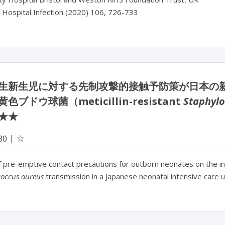
f Hospital Infection (2020) 106, 726-733
生新生児に対する先制攻撃的接触予防策が日本の
色ブドウ球菌（meticillin-resistant
Staphylo
★★
☆
30
 pre-emptive contact precautions for outborn neonates on the inc
coccus aureus
transmission in a Japanese neonatal intensive care u