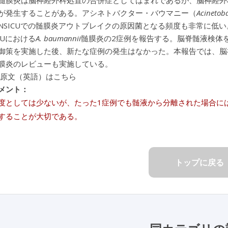
髄膜炎は脳神経外科処置の合併症としてはまれであるが、脳神経外科
が発生することがある。アシネトバクター・バウマニー（
Acinetob
NSICUでの髄膜炎アウトブレイクの原因菌となる頻度も非常に低
CUにおける
A. baumannii
髄膜炎の2症例を報告する。脳脊髄液検体
御策を実施した後、新たな症例の発生はなかった。本報告では、脳
膜炎のレビューも実施している。
 原文（英語）はこちら
メント：
度としては少ないが、たった1症例でも髄液から分離された場合に
することが大切である。
トップに戻る