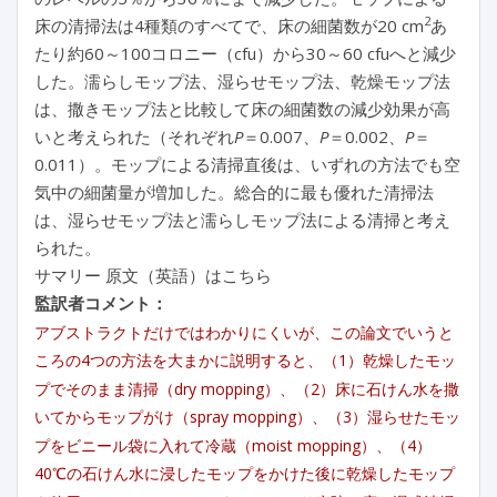
2
床の清掃法は4種類のすべてで、床の細菌数が20 cm
あ
たり約60～100コロニー（cfu）から30～60 cfuへと減少
した。濡らしモップ法、湿らせモップ法、乾燥モップ法
は、撒きモップ法と比較して床の細菌数の減少効果が高
いと考えられた（それぞれ
P
＝0.007、
P
＝0.002、
P
＝
0.011）。モップによる清掃直後は、いずれの方法でも空
気中の細菌量が増加した。総合的に最も優れた清掃法
は、湿らせモップ法と濡らしモップ法による清掃と考え
られた。
サマリー 原文（英語）はこちら
監訳者コメント：
アブストラクトだけではわかりにくいが、この論文でいうと
ころの4つの方法を大まかに説明すると、（1）乾燥したモッ
プでそのまま清掃（dry mopping）、（2）床に石けん水を撒
いてからモップがけ（spray mopping）、（3）湿らせたモッ
プをビニール袋に入れて冷蔵（moist mopping）、（4）
40℃の石けん水に浸したモップをかけた後に乾燥したモップ