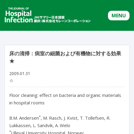
MENU
床の清掃：病室の細菌および有機物に対する効果
★
2009.01.31
☆
Floor cleaning: effect on bacteria and organic materials
in hospital rooms
*
B.M. Andersen
, M. Rasch, J. Kvist, T. Tollefsen, R.
Lukkassen, L. Sandvik, A. Welo
*
Ulleval University Hospital, Norway