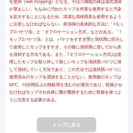
を使用（wet mopping）となる。やはり病院の床は湿式清掃
が望ましい。ちなみに汚れたモップを何度も使用すると汚染
を拡大することになるため、清潔な清掃用具を使用するよう
に注意しなければならない。床清掃の具体的な方法に「1モッ
プ2バケツ法」と「オフロケーション方式」などがある。「1
モップ2バケツ法」とは、バケツをすすぎ用と清拭用に区分し
て使用したモップをすすぎ、その後に清拭用に浸してから床
を清拭する方法である。また、｢オフロケーション方式｣は使
用したモップを取り外して新しいモップを清拭用バケツに浸
して清拭していく方法であり、この方法では清拭用バケツに
使用済みのモップを浸漬することがない。使用後のモップは
80℃、10分間以上の熱処理を含むのが適当であり、乾燥させ
なければモップそれ自体に菌が繁殖するために乾燥を保つよ
うに注意する必要がある。
トップに戻る