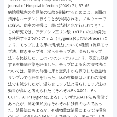
Journal of Hospital Infection (2009) 71, 57-65
病院環境内の病原菌の拡散を制御するためには、表面の
清掃をルーチンに行うことが推奨される。ノルウェーで
は従来、病室の清掃は一般に洗剤と水で行われてきた。
この研究では、アデノシン三リン酸（ATP）の生物発光
を使用する2つのシステム（HygienaおよびBiotrace）に
より、モップによる床の清掃法について4種類（乾燥モッ
プ法、撒きモップ法、湿らせモップ法、濡らしモップ
法）を比較した。この2つのシステムにより、表面に残存
する有機物汚染を評価した。モップによる床の清掃法に
ついては、清掃の前後に床と空気中から採取した微生物
サンプルでも評価を行った。床の有機物はいずれの清掃
法でも減少したが、湿らせモップ法と濡らしモップ法の
効果が高いと考えられた（それぞれ
P
＜0.001、
P
＜
0.011、ATP Hygienaによる）。いずれのATP法も簡便で
あったが、測定値尺度はそれぞれに独自のものであっ
た。清掃法にもよるが、有機物量は清掃によって清掃前
のレベルの5％から36％にまで減少した。モップによる