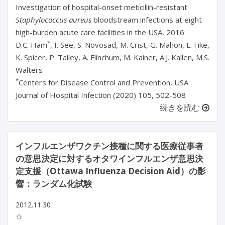
Investigation of hospital-onset meticillin-resistant
Staphylococcus aureus
bloodstream infections at eight
high-burden acute care facilities in the USA, 2016
*
D.C. Ham
, I. See, S. Novosad, M. Crist, G. Mahon, L. Fike,
K. Spicer, P. Talley, A. Flinchum, M. Kainer, A.J. Kallen, M.S.
Walters
*
Centers for Disease Control and Prevention, USA
Journal of Hospital Infection (2020) 105, 502-508
続きを読む
インフルエンザワクチン接種に関する医療従事者
の意思決定に対するオタワインフルエンザ意思決
定支援（Ottawa Influenza Decision Aid）の影
響：ランダム化試験
2012.11.30
☆