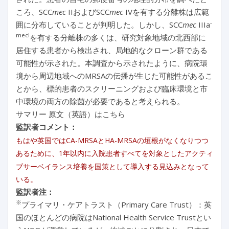
ころ、SCC
mec
IIおよびSCC
mec
IVを有する分離株は広範
-
囲に分布していることが判明した。しかし、SCC
mec
IIIa
mecI
を有する分離株の多くは、研究対象地域の北西部に
居住する患者から検出され、局地的なクローン群である
可能性が示された。本調査から示されたように、病院環
境から周辺地域へのMRSAの伝播が生じた可能性があるこ
とから、標的患者のスクリーニングおよび臨床環境と市
中環境の両方の除菌が必要であると考えられる。
サマリー 原文（英語）はこちら
監訳者コメント：
もはや英国ではCA-MRSAとHA-MRSAの垣根がなくなりつつ
あるために、1年以内に入院患者すべてを対象としたアクティ
ブサーベイランス培養を国策として導入する見込みとなって
いる。
監訳者注：
※
プライマリ・ケアトラスト（Primary Care Trust）：英
国のほとんどの病院はNational Health Service Trustとい