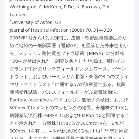
Worthington, C. McKeon, P.De, K. Burrows, P.A.
Lambert
*
University of Aston, UK
Journal of Hospital Infection (2008) 70, 314-320
2005年1月から12月の間に、皮膚・軟部組織感染症のた
めに地域の一般開業医（通称GP）を受診した外来患者か
ら、メチシリン耐性黄色ブドウ球菌（MRSA）の分離株
199株が検出された。調査対象とした地域は、英国イン
グランド中部のリッチフィールド、タムワース、バーン
トウッド、およびバーミンガム北部・東部の3つのプライ
※
マリ・ケアトラスト
に属する57の診療所である。抗菌
薬感受性試験、パルスフィールド・ゲル電気泳動法、
Pantone-Valentine型ロイコシジン遺伝子の検出、および
SCC
mec
エレメントのマッピングの結果、分離株の95％は
病院感染流行株EMRSA-15およびEMRSA-16と関連するこ
とが示された。分離株群の87％がSCC
mec
IVを、9％が
-mecI
SCC
mec
IIを有し、4％が新規のSCC
mec
IIIa
型と同定
された。患者の自宅の郵便番号の地理的分布を調べたと