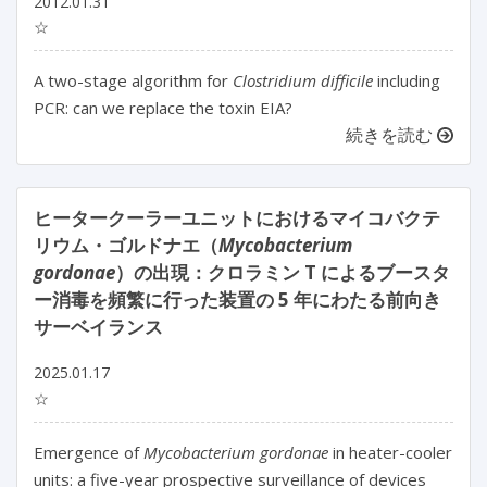
2012.01.31
☆
A two-stage algorithm for
Clostridium difficile
including
PCR: can we replace the toxin EIA?
続きを読む
ヒータークーラーユニットにおけるマイコバクテ
リウム・ゴルドナエ（
Mycobacterium
gordonae
）の出現：クロラミン T によるブースタ
ー消毒を頻繁に行った装置の 5 年にわたる前向き
サーベイランス
2025.01.17
☆
Emergence of 
Mycobacterium gordonae
 in heater-cooler 
units: a five-year prospective surveillance of devices 