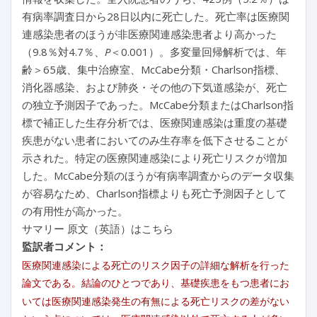
有病率調査日から28日以内に死亡した。死亡率は医療関
連感染患者のほうが非医療関連感染患者より高かった
（9.8％対4.7％、
P
＜0.001）。多変量回帰解析では、年
齢＞65歳、集中治療室、McCabe分類・Charlson指標、
消化器感染、および肺炎・その他の下気道感染が、死亡
の独立予測因子であった。McCabe分類またはCharlson指
標で補正した生存分析では、医療関連感染は重度の基礎
疾患がない患者においてのみ生存率を低下させることが
示された。特定の医療関連感染により死亡リスクが増加
した。McCabe分類のほうが有病率調査からのデータ収集
が容易なため、Charlson指標よりも死亡予測因子として
の有用性が高かった。
サマリー 原文（英語）はこちら
監訳者コメント：
医療関連感染による死亡のリスク因子の詳細な解析を行った
論文である。結論のひとつであり、基礎疾患をもつ患者にお
いては医療関連感染発生の有無による死亡リスクの差がない