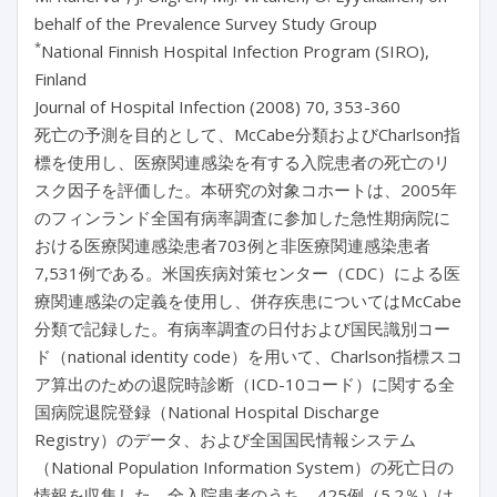
behalf of the Prevalence Survey Study Group
*
National Finnish Hospital Infection Program (SIRO),
Finland
Journal of Hospital Infection (2008) 70, 353-360
死亡の予測を目的として、McCabe分類およびCharlson指
標を使用し、医療関連感染を有する入院患者の死亡のリ
スク因子を評価した。本研究の対象コホートは、2005年
のフィンランド全国有病率調査に参加した急性期病院に
おける医療関連感染患者703例と非医療関連感染患者
7,531例である。米国疾病対策センター（CDC）による医
療関連感染の定義を使用し、併存疾患についてはMcCabe
分類で記録した。有病率調査の日付および国民識別コー
ド（national identity code）を用いて、Charlson指標スコ
ア算出のための退院時診断（ICD-10コード）に関する全
国病院退院登録（National Hospital Discharge
Registry）のデータ、および全国国民情報システム
（National Population Information System）の死亡日の
情報を収集した。全入院患者のうち、425例（5.2％）は