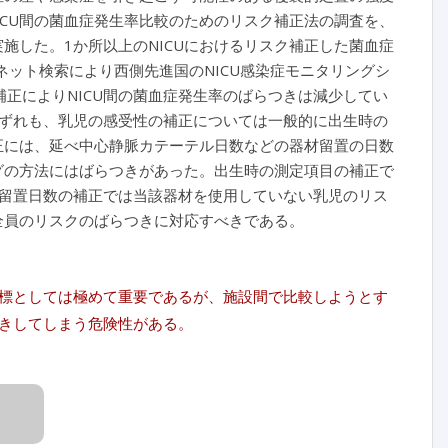
CU間の菌血症発生率比較のためのリスク補正法の調査を、
施した。1か所以上のNICUにおけるリスク補正した菌血症
ーネット検索により西側先進国のNICU感染症モニタリングシ
正によりNICU間の菌血症発生率のばらつきは減少してい
ずれも、乳児の感受性の補正については一般的に出生時の
正には、延べ中心静脈カテーテル日数などの器材留置の日数
グの方法にはばらつきがあった。出生時の測定項目の補正で
留置日数の補正では当該器材を使用していない乳児のリス
全員のリスクのばらつきに対応すべきである。
標としては極めて重要であるが、施設間で比較しようとす
きしてしまう危険性がある。