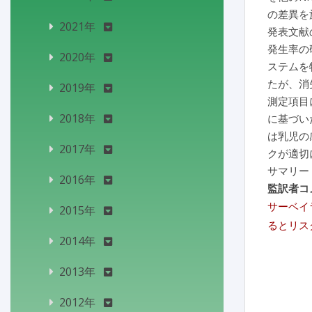
の差異を
2021年
発表文献
発生率の
2020年
ステムを
たが、消
2019年
測定項目
2018年
に基づい
は乳児の
2017年
クが適切
サマリー
2016年
監訳者コ
サーベイ
2015年
るとリス
2014年
2013年
2012年