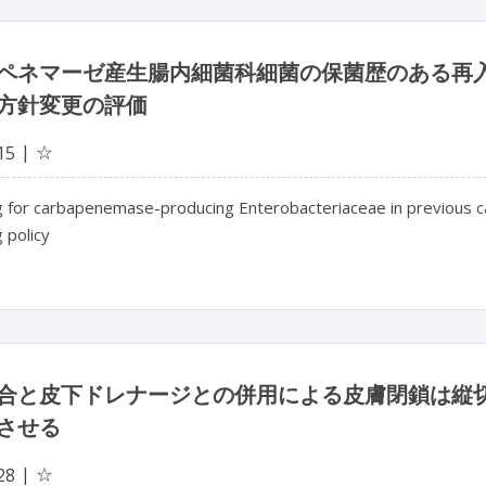
ペネマーゼ産生腸内細菌科細菌の保菌歴のある再
方針変更の評価
☆
15
 for carbapenemase-producing Enterobacteriaceae in previous carr
 policy
合と皮下ドレナージとの併用による皮膚閉鎖は縦
させる
☆
28