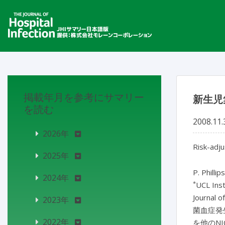
掲載年月を参考にサマリー
新生児
を読む
2008.11.
2026年
Risk-adju
2025年
P. Phillips
2024年
*
UCL Inst
Journal o
2023年
菌血症発
2022年
を他のN