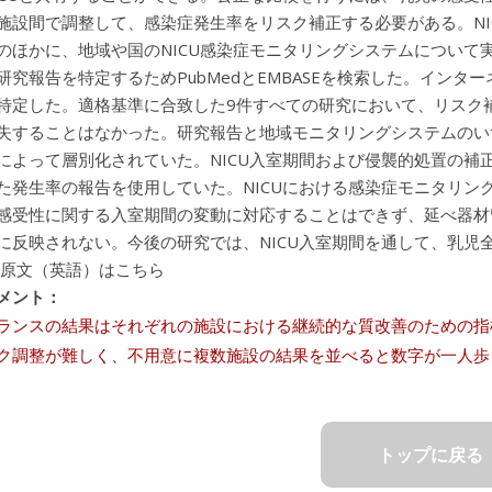
施設間で調整して、感染症発生率をリスク補正する必要がある。NI
のほかに、地域や国のNICU感染症モニタリングシステムについて実
研究報告を特定するためPubMedとEMBASEを検索した。インタ
特定した。適格基準に合致した9件すべての研究において、リスク補
失することはなかった。研究報告と地域モニタリングシステムのい
によって層別化されていた。NICU入室期間および侵襲的処置の補
た発生率の報告を使用していた。NICUにおける感染症モニタリン
感受性に関する入室期間の変動に対応することはできず、延べ器材
に反映されない。今後の研究では、NICU入室期間を通して、乳児
 原文（英語）はこちら
メント：
ランスの結果はそれぞれの施設における継続的な質改善のための指
ク調整が難しく、不用意に複数施設の結果を並べると数字が一人歩
トップに戻る