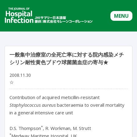
MENU
一般集中治療室の全死亡率に対する院内感染メチ
シリン耐性黄色ブドウ球菌菌血症の寄与★
2008.11.30
☆
Contribution of acquired meticillin-resistant
Staphylococcus aureus
bacteraemia to overall mortality
in a general intensive care unit
*
D.S. Thompson
, R. Workman, M. Strutt
*
Medway Maritime Hospital, UK