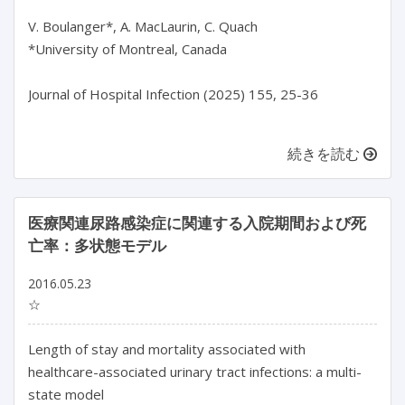
V. Boulanger*, A. MacLaurin, C. Quach

*University of Montreal, Canada

Journal of Hospital Infection (2025) 155, 25-36

続きを読む
医療関連尿路感染症に関連する入院期間および死
亡率：多状態モデル
2016.05.23
☆
Length of stay and mortality associated with
healthcare-associated urinary tract infections: a multi-
state model