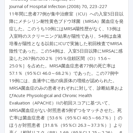
Journal of Hospital Infection (2008) 70, 223-227
11年間に患者77例が集中治療室（ICU）への入室5日目以
降にメチシリン耐性黄色ブドウ球菌（MRSA）菌血症を発
症した。このうち10例にはMRSA陽性歴がなく、13例は
入室時のスクリーニング結果が陽性であり、54例は血液
培養が陽性となる以前にICUで実施した初回検査でMRSA
陰性であった。この54例は、入室5日目以降にMRSAに感
染した267例の20.2％［95％信頼区間（CI）15.6～
25.0％］を占めた。MRSA菌血症患者77例の死亡率は
57.1％（95％CI 46.0～68.2％）であった。この77例中
19例には、血液中に他の病原体の増殖が認められた。
MRSA菌血症のみの患者それぞれに対して、診断結果およ
びAcute Physiological and Chronic Health
Evaluation（APACHE）IIの初回スコアに基づいて、
MRSA菌血症がない対照患者5例ずつをマッチさせた。死
亡率は菌血症患者［53.6％（95％CI 40.5～66.7％）］の
ほうが対照患者［31.8％（95％CI 26.3～37.3％）］より
高く［相対リスク（RR）1.69（95％CI 1.25～2.26）、
P