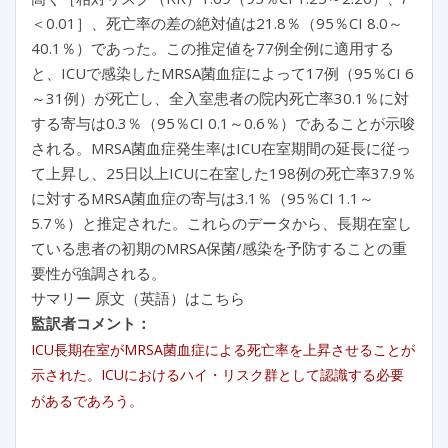
＜0.01］、死亡率の差の絶対値は21.8％（95％CI 8.0～
40.1％）であった。この推定値を77例全例に適用する
と、ICUで感染したMRSA菌血症によって17例（95％CI 6
～31例）が死亡し、全入室患者の院内死亡率30.1％に対
する寄与は0.3％（95％CI 0.1～0.6％）であることが示唆
される。MRSA菌血症発生率はICU在室期間の延長に従っ
て上昇し、25日以上ICUに在室した198例の死亡率37.9％
に対するMRSA菌血症の寄与は3.1％（95％CI 1.1～
5.7％）と推定された。これらのデータから、長期在室し
ている患者の初期のMRSA保菌/感染を予防することの重
要性が強調される。
サマリー 原文（英語）はこちら
監訳者コメント：
ICU長期在室がMRSA菌血症による死亡率を上昇させることが
示された。ICUにおけるハイ・リスク群として認識する必要
があるであろう。