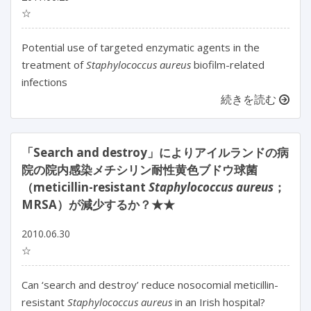
☆
Potential use of targeted enzymatic agents in the
treatment of
Staphylococcus aureus
biofilm-related
infections
続きを読む
「Search and destroy」によりアイルランドの病
院の院内感染メチシリン耐性黄色ブドウ球菌
（meticillin-resistant
Staphylococcus aureus
；
MRSA）が減少するか？★★
2010.06.30
☆
Can ‘search and destroy’ reduce nosocomial meticillin-
resistant
Staphylococcus aureus
in an Irish hospital?