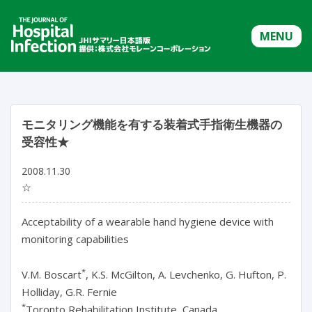
MENU
モニタリング機能を有する装着式手指衛生機器の
受容性★
2008.11.30
☆
Acceptability of a wearable hand hygiene device with
monitoring capabilities
*
V.M. Boscart
, K.S. McGilton, A. Levchenko, G. Hufton, P.
Holliday, G.R. Fernie
*
Toronto Rehabilitation Institute, Canada