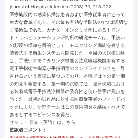
Journal of Hospital Infection (2008) 70, 216-222
医療施設内の感染伝播は患者および医療従事者にとって
重大な脅威であり、その最も有効な予防法の1つは適切な
手指衛生である。カナダ・オンタリオ州にあるトロン
ト・リハビリテーション研究所の研究チームは、手洗い
の頻度の増加を目的として、モニタリング機能を有する
装着式手指衛生システムを開発した。今回の大規模試験
は、手洗いのモニタリング機能と注意喚起機能を有する
電子手指衛生機器が手指消毒のコンプライアンスを上昇
させるという仮説に基づいており、本稿ではその第一期
の知見を報告する。第一期の試験では、臨床現場におけ
る装着式電子手指洗浄機器の受容性と使い勝手に焦点を
当てた。最初の試作品に対する医療従事者のフィードバ
ックにより、研究チームはこの技術開発を継続すべきで
あるとするエビデンスを得た。
サマリー 原文（英語）はこちら
監訳者コメント：
手指衛生の遵守率向上は感染対策にとって永遠の課題です