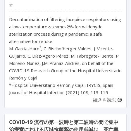
☆
Decontamination of filtering facepiece respirators using
a low-temperature-steame-2%-formaldehyde
sterilization process during a pandemic: a safe
alternative for re-use
*
M. Garcia-Haro
, C. Bischofberger Valdés, J. Vicente-
Guijarro, C. Díaz-Agero Pérez, M. Fabregate-Fuente, P.
Moreno-Nunez, J.M. Aranaz-Andrés, on behalf of the
COVID-19 Research Group of the Hospital Universitario
Ramón y Cajal
*Hospital Universitario Ramón y Cajal, IRYCIS, Spain
Journal of Hospital Infection (2021) 108, 113-119
続きを読む
COVID-19 流行の第一波時と第二波時の間で集中
治療室における広域抗菌薬の使用低減は、死亡率