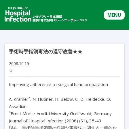
MENU
手術時手指消毒法の遵守改善★★
2008.10.15
☆
Improving adherence to surgical hand preparation
*
A. Kramer
, N. Hubner, H. Below, C.-D. Heidecke, O.
Assadian
*
Ernst Moritz Arndt University Greifswald, Germany
Journal of Hospital Infection (2008) (S1), 35-43
現在、手術時手指消毒の詳細な実践法に関する一般的な