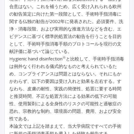
合意はない。これを補うため、広く受け入れられる欧州
の勧告策定に向けた第一段階として、手術時手指消毒に
関する仏独の勧告が2002年に発表された。必須要件、洗
浄・消毒段階、および実用的な推進方法などを含む、エ
ビデンスに基づく標準的処置法の勧告を行うことを目的
として、手術時手指消毒手順のプロトコールを現行の文
献評価に基づいて論じている。
※
Hygienic hand disinfection
と比較して、手術時手指消毒
は例外なく行われる儀式的なものと考えられているた
め、コンプライアンスは問題とはならない。それにもか
かわらず、以下の要因は受け入れと効果を左右する。す
なわち、皮膚の耐性、実践の簡便性、処置に要する時間
と推奨時間、不正な処置方法による効果の低下の可能
性、使用製剤による全身性のリスクの可能性と過敏症の
恐れ、宗教的な制約、環境面の問題、費用、および安全
性である。
本論文では上記を踏まえて、当大学病院ですべての手術
に新規の手指消毒手順を導入した経験を報告する。