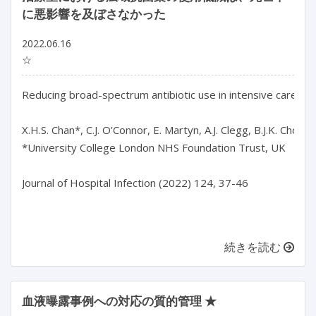
に悪影響を及ぼさなかった
2022.06.16
☆
Reducing broad-spectrum antibiotic use in intensive care un
X.H.S. Chan*, C.J. O’Connor, E. Martyn, A.J. Clegg, B.J.K. Choy, 
*University College London NHS Foundation Trust, UK

Journal of Hospital Infection (2022) 124, 37-46

続きを読む
血液曝露事例への対応の質的管理 ★