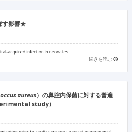
ぼす影響★
ital-acquired infection in neonates
続きを読む
coccus aureus
）の鼻腔内保菌に対する普遍
imental study）
onization prior to cardiac surgery: a quasi-experimental