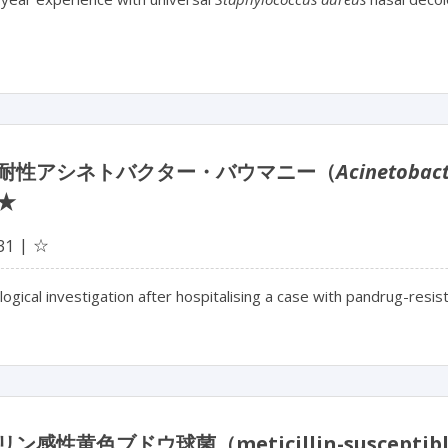
耐性アシネトバクター・バウマニー（
Acinetobac
★
☆
31
ogical investigation after hospitalising a case with pandrug-resis
ン感性黄色ブドウ球菌（meticillin-susceptib