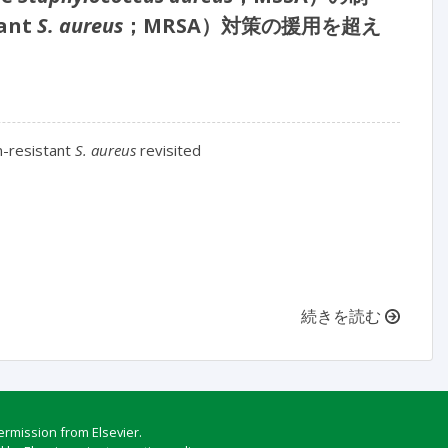
ant
S. aureus
；MRSA）対策の援用を超え
in-resistant 
S. aureus
 revisited

続きを読む
ermission from Elsevier.