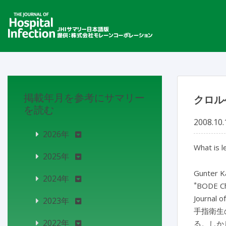
掲載年月を参考にサマリー
クロル
を読む
2008.10.
2026年
What is l
2025年
Gunter 
2024年
*
BODE C
Journal o
2023年
手指衛生
2022年
る。しか