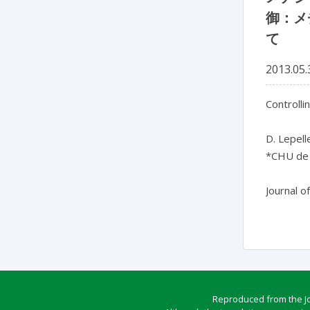
御：メチ
て
2013.05.
Controllin
D. Lepelle
*CHU de 
Reproduced from the Jou