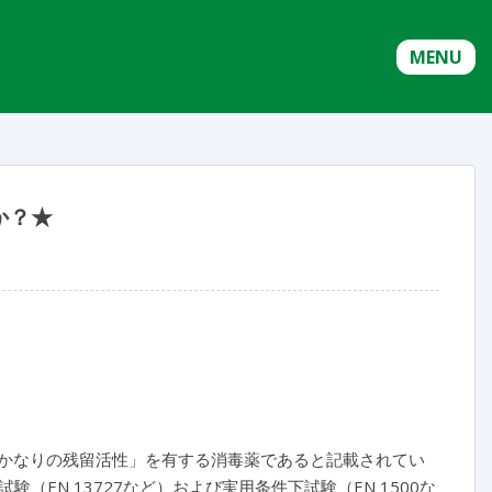
MENU
か？★
「かなりの残留活性」を有する消毒薬であると記載されてい
EN 13727など）および実用条件下試験（EN 1500な