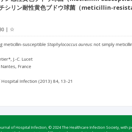
シリン耐性黄色ブドウ球菌（meticillin-resist
☆
30
g meticillin-susceptible 
Staphylococcus aureus
: not simply meticill
tier*, J.-C. Lucet

Nantes, France

rnal of Hospital Infection, © 2024 The Healthcare Infection Society, with p