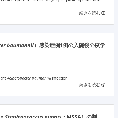
続きを読む
ter baumannii
）感染症例1例の入院後の疫学
tant
Acinetobacter baumannii
infection
続きを読む
le
Staphylococcus aureus
；MSSA）の制