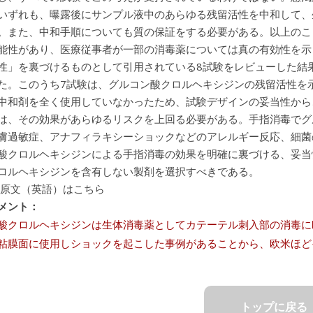
いずれも、曝露後にサンプル液中のあらゆる残留活性を中和して、
。また、中和手順についても質の保証をする必要がある。以上のこ
能性があり、医療従事者が一部の消毒薬については真の有効性を示
性」を裏づけるものとして引用されている8試験をレビューした結
た。このうち7試験は、グルコン酸クロルヘキシジンの残留活性を
中和剤を全く使用していなかったため、試験デザインの妥当性から
は、その効果があらゆるリスクを上回る必要がある。手指消毒でグ
膚過敏症、アナフィラキシーショックなどのアレルギー反応、細菌
酸クロルヘキシジンによる手指消毒の効果を明確に裏づける、妥当
ロルヘキシジンを含有しない製剤を選択すべきである。
 原文（英語）はこちら
メント：
酸クロルヘキシジンは生体消毒薬としてカテーテル刺入部の消毒に
粘膜面に使用しショックを起こした事例があることから、欧米ほど
トップに戻る