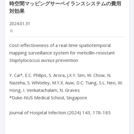
時空間マッピングサーベイランスシステムの費用
対効果
2024.01.31
☆
Cost-effectiveness of a real-time spatiotemporal 
mapping surveillance system for meticillin-resistant 
Staphylococcus aureus
 prevention

Y. Cai*, E.C. Philips, S. Arora, J.X.Y. Sim, W. Chow, N. 
Nazeha, S. Whiteley, M.Y.X. Auw, D.C. Tiang, S.L. Neo, W. 
Hong, I. Venkatachalam, N. Graves

*Duke-NUS Medical School, Singapore

Journal of Hospital Infection (2024) 143, 178-185
