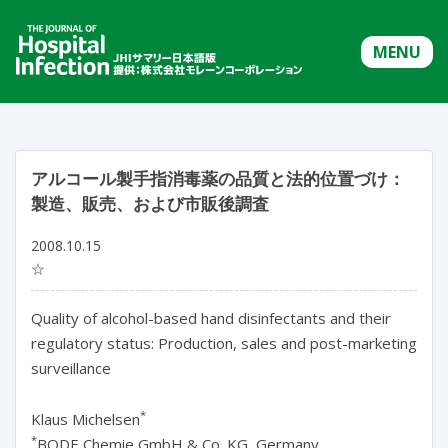
MENU
アルコール製手指消毒薬の品質と法的位置づけ：
製造、販売、および市販後調査
2008.10.15
☆
Quality of alcohol-based hand disinfectants and their
regulatory status: Production, sales and post-marketing
surveillance
*
Klaus Michelsen
*
BODE Chemie GmbH & Co. KG, Germany