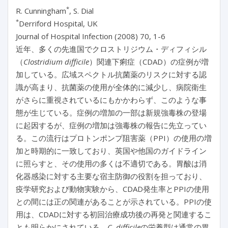
*
R. Cunningham
, S. Dial
*
Derriford Hospital, UK
Journal of Hospital Infection (2008) 70, 1-6
近年、多くの先進国でクロストリジウム・ディフィシル
（
Clostridium difficile
）関連下痢症（CDAD）の症例が増
加している。広域スペクトル抗菌薬のリスクに対する認
識が高まり、抗菌薬の使用が全体的に減少し、病院衛生
がさらに重視されているにもかかわらず、このような事
態が生じている。症例の増加の一部は新規強毒株の登場
に起因するが、症例の増加は強毒株の報告に先立ってい
る。この流行はプロトンポンプ阻害薬（PPI）の使用の増
加と時期的に一致しており、英国や他国のガイドライン
に照らすと、その使用の多くは不適切である。胃酸は消
化器感染に対する主要な宿主防御の役割を担っており、
疫学研究および動物実験から、CDAD発生率とPPIの使用
との間には正の関連があることが示されている。PPIの使
用は、CDADに対する初回治療成功後の再発と関連するこ
とも明らかにされている。
C. difficile
の栄養型は通常の胃