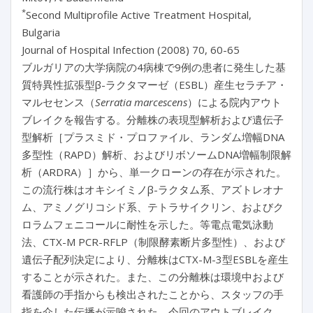
*
Second Multiprofile Active Treatment Hospital,
Bulgaria
Journal of Hospital Infection (2008) 70, 60-65
ブルガリアの大学病院の4病棟で9例の患者に発生した基
質特異性拡張型β-ラクタマーゼ（ESBL）産生セラチア・
マルセセンス（
Serratia marcescens
）による院内アウト
ブレイクを報告する。分離株の表現型解析および遺伝子
型解析［プラスミド・プロファイル、ランダム増幅DNA
多型性（RAPD）解析、およびリボソームDNA増幅制限解
析（ARDRA）］から、単一クローンの存在が示された。
この流行株はオキシイミノβ-ラクタム系、アズトレオナ
ム、アミノグリコシド系、テトラサイクリン、およびク
ロラムフェニコールに耐性を示した。等電点電気泳動
法、CTX-M PCR-RFLP（制限酵素断片多型性）、および
遺伝子配列決定により、分離株はCTX-M-3型ESBLを産生
することが示された。また、この分離株は環境中および
看護師の手指からも検出されたことから、スタッフの手
指を介した伝播が示唆された。今回のアウトブレイク