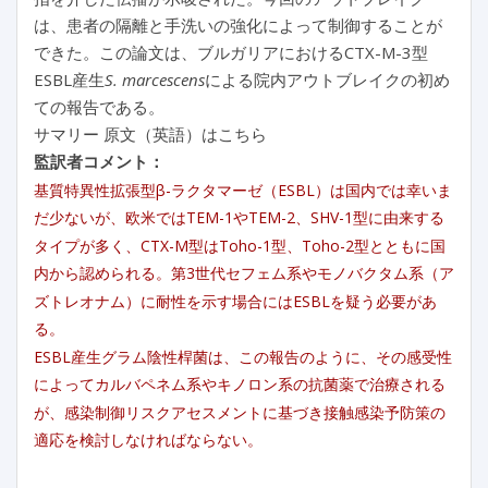
は、患者の隔離と手洗いの強化によって制御することが
できた。この論文は、ブルガリアにおけるCTX-M-3型
ESBL産生
S. marcescens
による院内アウトブレイクの初め
ての報告である。
サマリー 原文（英語）はこちら
監訳者コメント：
基質特異性拡張型β-ラクタマーゼ（ESBL）は国内では幸いま
だ少ないが、欧米ではTEM-1やTEM-2、SHV-1型に由来する
タイプが多く、CTX-M型はToho-1型、Toho-2型とともに国
内から認められる。第3世代セフェム系やモノバクタム系（ア
ズトレオナム）に耐性を示す場合にはESBLを疑う必要があ
る。
ESBL産生グラム陰性桿菌は、この報告のように、その感受性
によってカルバペネム系やキノロン系の抗菌薬で治療される
が、感染制御リスクアセスメントに基づき接触感染予防策の
適応を検討しなければならない。