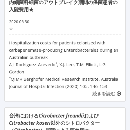
内細菌科細菌のアウトブレイク期間の保菌患者の
入院費用★
2020.06.30
☆
Hospitalization costs for patients colonized with
carbapenemase-producing Enterobacterales during an
Australian outbreak
*
A.J. Rodriguez-Acevedo
, X.J. Lee, T.M. Elliott, L.G.
Gordon
*
QIMR Berghofer Medical Research Institute, Australia
Journal of Hospital Infection (2020) 105, 146-153
続きを読む
台湾における
Citrobacter freundii
および
Citrobacter koseri
以外のシトロバクター