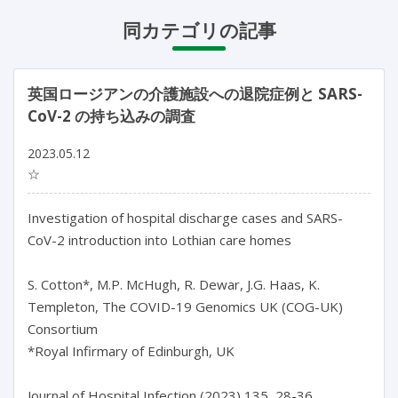
同カテゴリの記事
英国ロージアンの介護施設への退院症例と SARS-
CoV-2 の持ち込みの調査
2023.05.12
☆
Investigation of hospital discharge cases and SARS-
CoV-2 introduction into Lothian care homes

S. Cotton*, M.P. McHugh, R. Dewar, J.G. Haas, K. 
Templeton, The COVID-19 Genomics UK (COG-UK) 
Consortium

*Royal Infirmary of Edinburgh, UK

Journal of Hospital Infection (2023) 135, 28-36
