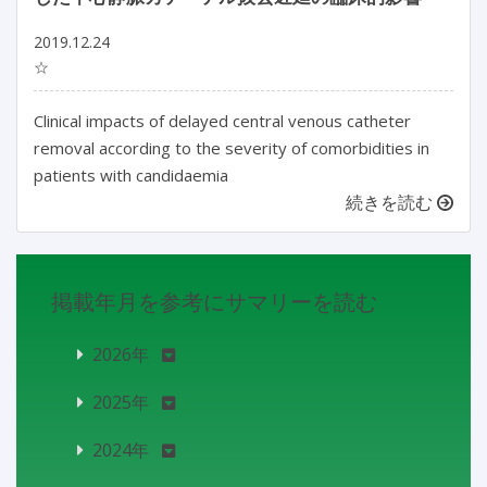
2019.12.24
☆
Clinical impacts of delayed central venous catheter
removal according to the severity of comorbidities in
patients with candidaemia
続きを読む
掲載年月を参考にサマリーを読む
2026年
2025年
2024年