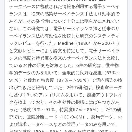
データベースに蓄積された情報を利用する電子サーベイ
ランスは、従来の感染サーベイランス手法より効率的で
あるが、その妥当性について十分には明らかにされてい
ない。この研究では、電子サーベイランス法と従来のサ
ーベイランス法の有効性を比較した研究のシステマティ
ックレビューを行った。Medline（1980年から2007年）
と文献レビューにより論文を特定して、電子サーベイラ
ンスの感度と特異度を従来のサーベイランス法と比較し
ている24件の研究を対象とした。6件の研究は、微生物
学的データのみを用いて、全般的に良好な感度（63％～
91％）と優れた特異度（87％～＞99％）で院内感染の検
出ができたと報告していた。2件の研究は、検査室データ
に基づく3つのアルゴリズムを用いて、感染アウトブレイ
クを検出しており、その有効性の指標にはばらつきがあ
った（感度43％～91％、特異度67％～86％）。7件の研
究では、退院診断コード（ICD-9-CM）、薬局データ、お
よび請求データベースなどの管理データのみを用いて、
良好な感度（59％～96％）と優れた特異度（95％～＞