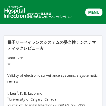
MENU
電子サーベイランスシステムの妥当性：システマ
ティックレビュー★
2008.07.31
☆
Validity of electronic surveillance systems: a systematic
review
*
J. Leal
, K. B. Laupland
*
University of Calgary, Canada
Journal of Hospital Infection (2008) 69, 220-229