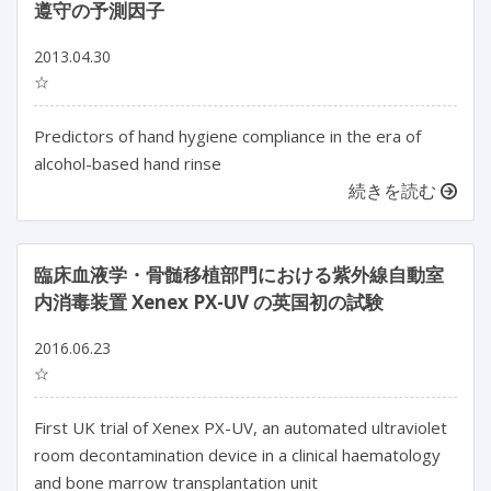
遵守の予測因子
2013.04.30
☆
Predictors of hand hygiene compliance in the era of
alcohol-based hand rinse
続きを読む
臨床血液学・骨髄移植部門における紫外線自動室
内消毒装置 Xenex PX-UV の英国初の試験
2016.06.23
☆
First UK trial of Xenex PX-UV, an automated ultraviolet
room decontamination device in a clinical haematology
and bone marrow transplantation unit