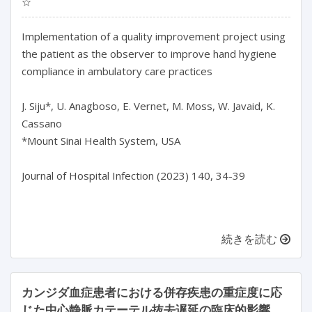
☆
Implementation of a quality improvement project using 
the patient as the observer to improve hand hygiene 
compliance in ambulatory care practices

J. Siju*, U. Anagboso, E. Vernet, M. Moss, W. Javaid, K. 
Cassano

*Mount Sinai Health System, USA

Journal of Hospital Infection (2023) 140, 34-39

続きを読む
カンジダ血症患者における併存疾患の重症度に応
じた中心静脈カテーテル抜去遅延の臨床的影響