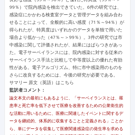
99％）で院内感染を検出できていた。6件の研究では、
感染症にかかわる検査室データと管理データを組み合わ
せることによって、全般的に高い感度（71％～94％）が
得られたが、特異度はいずれかのデータを単独で用いた
場合より低かった（47％～＞99％）。3件の研究では市
中感染に関して評価されたが、結果にはばらつきがあっ
た。電子サーベイランスには、院内感染に対する従来の
サーベイランス手法と比較して中等度以上の優れた有効
性がある。電子アルゴリズム、特に市中感染用のものを
さらに改良するためには、今後の研究が必要である。
サマリー 原文（英語）はこちら
監訳者コメント：
論文本文の最初にもあるように、「サーベイランスとは、罹
患率と死亡率を低下させて医療を改善するための公衆衛生的
な活動に用いるために、医療に関連したイベントに関するデ
ータを継続的、体系的に収集することと定義される」ことか
ら、単にデータを収集して医療関連感染症の発生率を求める