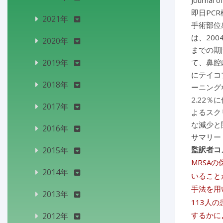
Journal o
即日PC
2021年
手術部位
は、200
2020年
までの期
2019年
て、鼻腔
にテイコ
2018年
ーニング
2.22％
2017年
よるスク
な減少と
2016年
サマリー
監訳者コ
2015年
MRSAの
2014年
いること
手法を用
2013年
113人
するかに
2012年