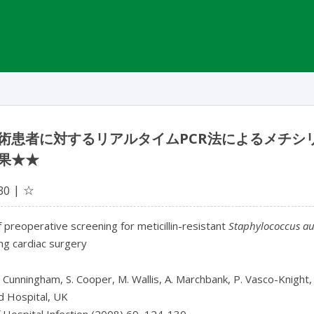
術患者に対するリアルタイムPCR法によるメチシ
果★★
☆
30
 preoperative screening for meticillin-resistant
Staphylococcus a
ng cardiac surgery
. Cunningham, S. Cooper, M. Wallis, A. Marchbank, P. Vasco-Knight, 
d Hospital, UK