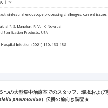
☆
30
gastrointestinal endoscope processing challenges, current issues
khsh*, S. Manohar, R. Vu, K. Nowruzi
 Sterilization Products, USA
f Hospital Infection (2021) 110, 133-138
 5 つの大型集中治療室でのスタッフ、環境およ
siella pneumoniae
）伝播の前向き調査★