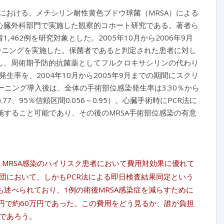
における、メチシリン耐性黄色ブドウ球菌（MRSA）による
心臓外科部門で実施した観察的コホート研究である。著者ら
,462例を研究対象とした。2005年10月から2006年9月
スクリーニングを実施した。保菌者であると判定された患者に対し
し、周術期予防的抗菌薬としてフルクロキサシリンの代わり
率を、2004年10月から2005年9月までの期間にスクリ
ーニング導入後は、全体の手術部位感染発生率は3.30％から
7、95％信頼区間0.056～0.95）。心臓手術時にPCR法に
施すること可能であり、その後のMRSA手術部位感染の有意
ture）は、MRSA感染のハイリスク患者において費用対効果に優れて
団において、しかもPCR法による即日検査結果同定という
も述べられており、1例の術後MRSA感染症を減らすために
円で約60万円であった。この費用をどう見るか、誰が負担
であろう。