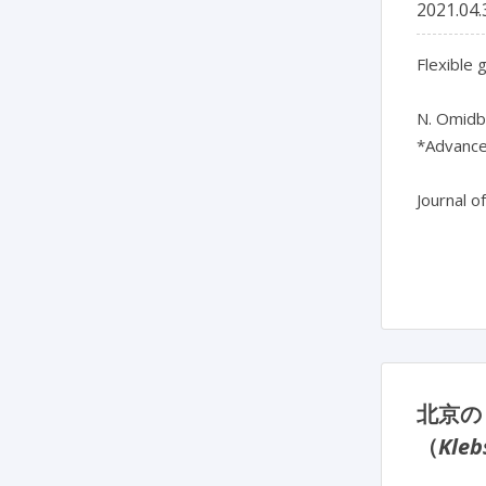
2021.04.
Flexible 
N. Omidba
*Advanced
Journal o
北京の
（
Kleb