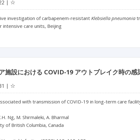
☆
22
ive investigation of carbapenem-resistant
Klebsiella pneumonia
tr
r intensive care units, Beijing
ア施設における COVID-19 アウトブレイク時の
☆
31
ssociated with transmission of COVID-19 in long-term care facilit
C.H. Ng, M. Shirmaleki, A. Bharmal

ty of British Columbia, Canada
