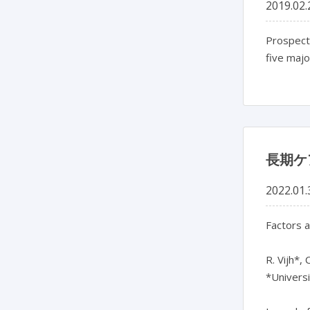
2019.02.
Prospect
five majo
長期ケ
2022.01.
Factors a
R. Vijh*, 
*Universi