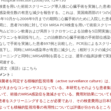
f Hospital Infection (2008) 69, 124-130
R検査を用いた術前スクリーニング導入後に心臓手術を実施した患者
感染発生数の有意な減少を報告する。これは、英国南西部の1つの
4年10月から2006年9月までの期間に心臓手術のために入院した患者1
間に、患者765例に対してIDI MRSA PCR検査を用いて術前
内ムピロシン軟膏および局所トリクロサンによる治療を5日間実施
プラニンを単回投与した。この治療群の心臓手術後の手術部位感染発生
なしで手術を実施した患者697例と比較した。PCR法によるスクリ
に低下し、同時にMRSA感染率が有意に減少した（相対リスクの減少0.7
リーニングと同時にMRSA抑制を図ることは、通常の臨床診療で実
関連する。
 原文（英語）はこちら
メント：
保菌者を同定する積極的監視培養（active surveillance cul
が大まかなコンセンサスになっている。本研究もそのような患者集
いて、術後のMRSA感染症を激減させている。費用対効果について
の患者をスクリーニングすることが必要であり、その検査費用は日本
よっても積極的監視培養の有用性については評価が分かれるところ