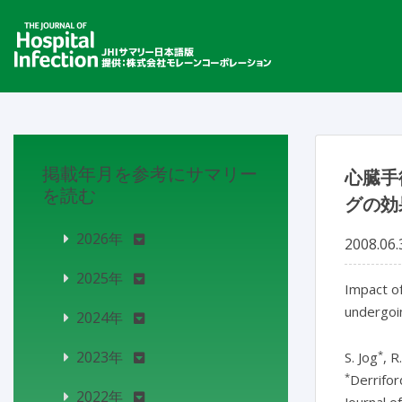
掲載年月を参考にサマリー
心臓手
を読む
グの効
2026年
2008.06.
2025年
Impact of
undergoi
2024年
*
2023年
S. Jog
, R
*
Derrifor
2022年