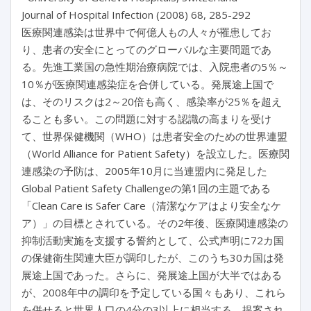
Journal of Hospital Infection (2008) 68, 285-292
医療関連感染は世界中で何億人もの人々が罹患してお
り、患者の安全にとってのグローバルな主要問題であ
る。先進工業国の急性期治療病院では、入院患者の5％～
10％が医療関連感染症を合併している。発展途上国で
は、そのリスクは2～20倍も高く、感染率が25％を超え
ることも多い。この問題に対する認識の高まりを受け
て、世界保健機関（WHO）は患者安全のための世界連盟
（World Alliance for Patient Safety）を設立した。医療関
連感染の予防は、2005年10月に当連盟内に発足した
Global Patient Safety Challengeの第1回の主題である
「Clean Care is Safer Care（清潔なケアはより安全なケ
ア）」の目標とされている。その2年後、医療関連感染の
抑制活動実施を支援する誓約として、公式声明に72カ国
の保健衛生関連大臣が調印したが、このうち30カ国は発
展途上国であった。さらに、発展途上国が大半ではある
が、2008年中の調印を予定している国々もあり、これら
を併せると世界人口の4分の3以上に相当する。提案され