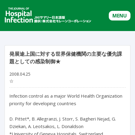
MENU
発展途上国に対する世界保健機関の主要な優先課
題としての感染制御★
2008.04.25
☆
Infection control as a major World Health Organization
priority for developing countries
D. Pittet*, B. Allegranzi, J. Storr, S. Bagheri Nejad, G.
Dziekan, A. Leotsakos, L. Donaldson
*University of Geneva Hospitals, Switzerland