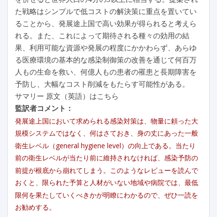
た戦略はシンプルで低コストの解決策に重点を置いてい
ることから、発展途上国で高い効果が得られると考えら
れる。また、これによって期待される種々の効用の結
果、利用可能な資源や発展の程度にかかわらず、あらゆ
る医療環境の基本的な感染制御策の改善を通じて何百万
人もの生命を救い、何億人もの患者の罹患と長期障害を
予防し、大幅なコスト削減をもたらす可能性がある。
サマリー 原文（英語）はこちら
監訳者コメント：
発展途上国において求められる感染対策は、物量に頼った大
規模システムではなく、何はさておき、身の丈にあった一般
衛生レベル（general hygiene level）の向上である。当たり
前の衛生レベルが当たり前に維持されなければ、感染予防の
前提が根底から崩れてしまう。このようなレビューを読んで
おくと、限られた予算と人材がいない地域や病院では、最低
限何を果たしていくべきかが明瞭にわかるので、ぜひ一読を
お勧めする。