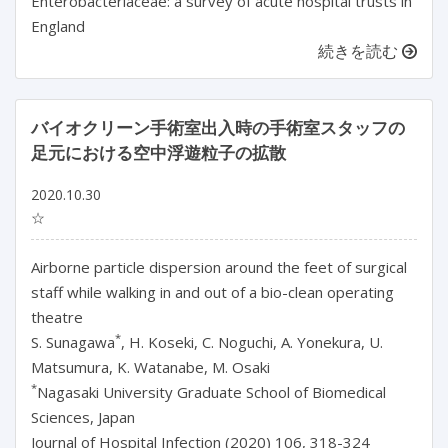
Enterobacteriaceae: a survey of acute hospital trusts in
England
続きを読む
バイオクリーン手術室出入時の手術室スタッフの
足元における空中浮遊粒子の拡散
2020.10.30
☆
Airborne particle dispersion around the feet of surgical
staff while walking in and out of a bio-clean operating
theatre
*
S. Sunagawa
, H. Koseki, C. Noguchi, A. Yonekura, U.
Matsumura, K. Watanabe, M. Osaki
*
Nagasaki University Graduate School of Biomedical
Sciences, Japan
Journal of Hospital Infection (2020) 106, 318-324