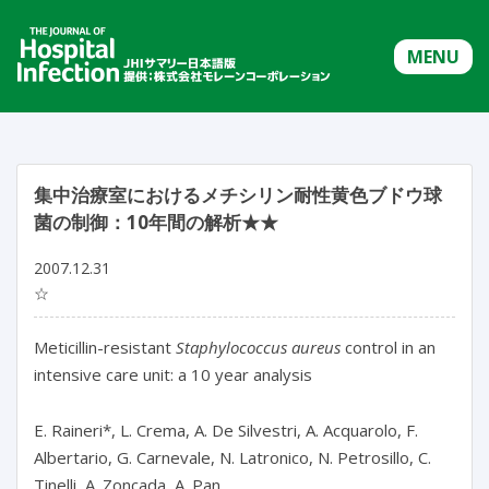
MENU
集中治療室におけるメチシリン耐性黄色ブドウ球
菌の制御：10年間の解析★★
2007.12.31
☆
Meticillin-resistant
Staphylococcus aureus
control in an
intensive care unit: a 10 year analysis
E. Raineri*, L. Crema, A. De Silvestri, A. Acquarolo, F.
Albertario, G. Carnevale, N. Latronico, N. Petrosillo, C.
Tinelli, A. Zoncada, A. Pan