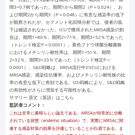
間3=0.7例であった。期間1から期間2（P＝0.024）、お
よび期間2から期間3（P＝0.048）に有意な感染率の低下
が観察されたが、セグメント化回帰分析では、後者の低
下は確認されなかった。ICUで獲得されたMRSA感染の割
合は、期間1=80％、期間2=77％、期間3=52％であった
（トレンド検定P＝0.0001）。黄色ブドウ球菌分離菌株
におけるメチシリン耐性率は、期間1=51％、期間
2=32％、期間3=23％であった（トレンド検定P＜
0.0001）。S&D戦略は、MRSA流行中のICUにおける
MRSA感染、感染症伝播率、およびメチシリン耐性株の比
率の有意な低下に有効である。SDI戦略により、S&D戦略
の有効性がさらに増加する可能性がある。
サマリー 原文（英語）はこちら
監訳者コメント：
これは非常に素晴らしい論文である。MRSAが恒常的に分離
されている状態（endemic situation）で、実際にMRSAに関
連する感染対策の効果を評価していることが白眉である。ま