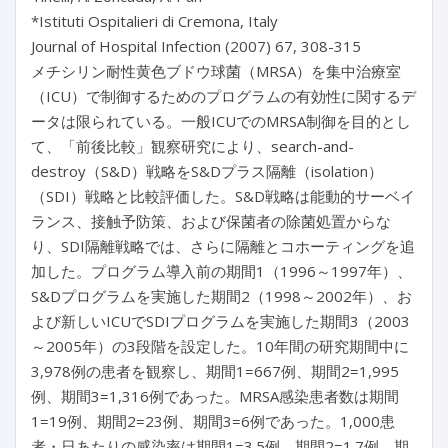
*Istituti Ospitalieri di Cremona, Italy
Journal of Hospital Infection (2007) 67, 308-315
メチシリン耐性黄色ブドウ球菌（MRSA）を集中治療室
（ICU）で制御するためのプログラムの有効性に関するデ
ータは限られている。一般ICUでのMRSA制御を目的とし
て、「前後比較」観察研究により、search-and-
destroy（S&D）戦略をS&Dプラス隔離（isolation）
（SDI）戦略と比較評価した。S&D戦略は能動的サーベイ
ランス、接触予防策、および保菌者の除菌処置からな
り、SDI隔離戦略では、さらに隔離とコホーティングを追
加した。プログラム導入前の期間1（1996～1997年）、
S&Dプログラムを実施した期間2（1998～2002年）、お
よび新しいICUでSDIプログラムを実施した期間3（2003
～2005年）の3段階を設定した。10年間の研究期間中に
3,978例の患者を観察し、期間1=667例、期間2=1,995
例、期間3=1,316例であった。MRSA感染患者数は期間
1=19例、期間2=23例、期間3=6例であった。1,000患
者・日あたりの感染率は期間1=3.5例、期間2=1.7例、期